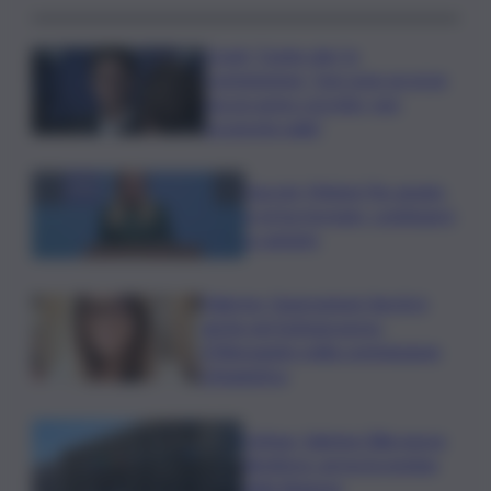
Covid, ‘Conte-day’ in
commissione: “non sono un eroe
ma un uomo corretto, non
troverete nulla”
Guccini, Meloni: l’ho amato
e mi ha formato, continuerò
a cantarlo
Palermo, l’operazione Varchi è
anche nel Sottogoverno:
D’Alessandro nella commissione
Urbanistica
Cefpas, Sabrina Cillia nuova
direttrice: arriva la nomina
della Regione