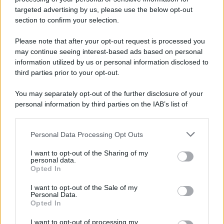
novità
targeted advertising by us, please use the below opt-out
section to confirm your selection.
Iscriviti Ora
Please note that after your opt-out request is processed you
may continue seeing interest-based ads based on personal
information utilized by us or personal information disclosed to
third parties prior to your opt-out.
You may separately opt-out of the further disclosure of your
personal information by third parties on the IAB’s list of
© 2026 | Ediservice s.r.l. 95126 Catania – Via Principe
downstream participants.
Nicola, 22 – P.IVA: 01153210875 – Cciaa Catania n.
Personal Data Processing Opt Outs
This information may also be disclosed by us to third parties
01153210875 – Quotidiano di Sicilia usufruisce dei
on the IAB’s List of Downstream Participants that may further
contributi di cui al D.lgs n. 70/2017
I want to opt-out of the Sharing of my
disclose it to other third parties.
personal data.
Opted In
I want to opt-out of the Sale of my
Personal Data.
Chi Siamo
Opted In
Fondazione Etica e Valori Marilù Tregua
Fondatore Carlo Alberto Tregua
Lavora con noi
I want to opt-out of processing my