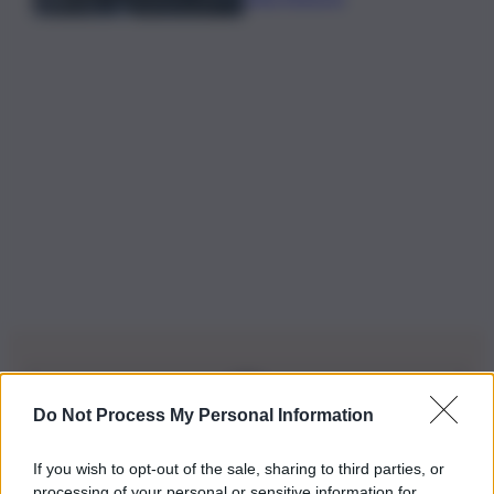
Do Not Process My Personal Information
Iscriviti alla nostra Newsletter
If you wish to opt-out of the sale, sharing to third parties, or
Iscriviti alla nostra newsletter per non perdere le ultime
processing of your personal or sensitive information for