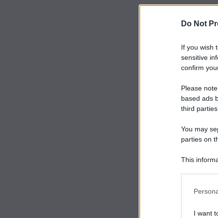
Do Not Pr
If you wish 
sensitive in
confirm your
Please note
based ads b
third parties
You may sepa
parties on t
This informa
Participants
Persona
I want t