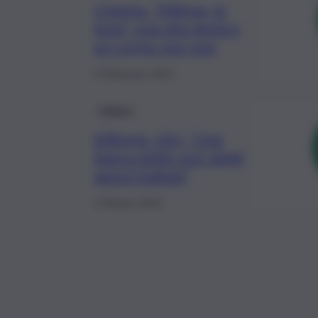
Cinema, “Milena, la
luna”, una vita dentro
un corpo non suo
9 Settembre 2021
Cultura
Editoria, Uici, “Una
banca delle voci degli
autori italiani”
4 Ottobre 2019