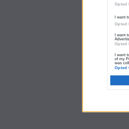
Opted 
I want t
Opted 
I want 
Advertis
Opted 
I want t
of my P
was col
Opted 