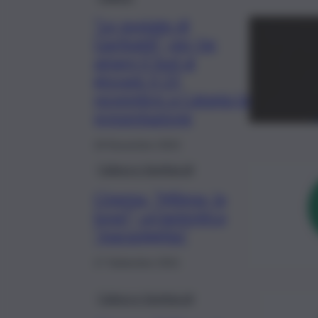
“Le pupiate di
Garibaldi”, per far
amare il Sud ai
giovani: il 25
novembre a Catania la
presentazione
18 Novembre 2024
Cultura e Spettacoli
Cinema, “Milena, la
luna?”, un’autentica
“maravigghia”
17 Settembre 2021
Cultura e Spettacoli