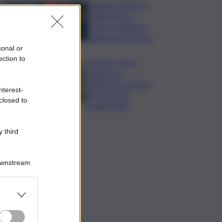
Maturità 2026, la
Sicilia al terzo
posto in Italia per
diplomati con lode
sonal or
ection to
Catania, muore
paziente al
Cannizzaro: la furia
nterest-
dei parenti in
closed to
rianimazione
 third
Downstream