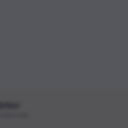
letter
le ultime novità