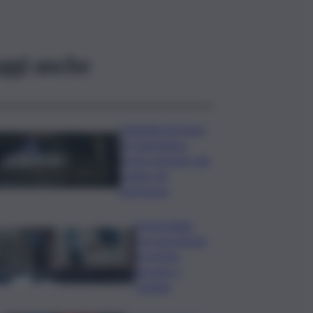
ggi anche
Tragedia nel mare
di Lampedusa,
morto giovane sub
colpito da
gommone
A passeggio
con una pistola,
arrestato
giovane a
Catania