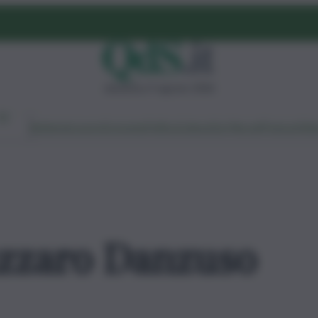
domenica 9 agosto 2026
Ambiente
Lavoro
Economia
Politica
Cultura
Dai Mercati
Podcast
Vid
zzaro Danzuso