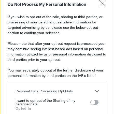
Do Not Process My Personal Information
Iscriviti alla nostra Newsletter
If you wish to opt-out of the sale, sharing to third parties, or
Iscriviti alla nostra newsletter per non perdere le ultime
processing of your personal or sensitive information for
novità
targeted advertising by us, please use the below opt-out
section to confirm your selection.
Iscriviti Ora
Please note that after your opt-out request is processed you
may continue seeing interest-based ads based on personal
information utilized by us or personal information disclosed to
third parties prior to your opt-out.
You may separately opt-out of the further disclosure of your
personal information by third parties on the IAB’s list of
© 2026 | Ediservice s.r.l. 95126 Catania – Via Principe
downstream participants.
Nicola, 22 – P.IVA: 01153210875 – Cciaa Catania n.
Personal Data Processing Opt Outs
This information may also be disclosed by us to third parties
01153210875 – Quotidiano di Sicilia usufruisce dei
on the IAB’s List of Downstream Participants that may further
contributi di cui al D.lgs n. 70/2017
I want to opt-out of the Sharing of my
disclose it to other third parties.
personal data.
Opted In