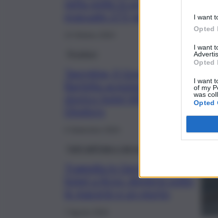
nella notte in un hotel:
evacuate 273 persone
I want t
Opted 
13 Ottobre 2024
I want 
Province
Advertis
Opted 
Taormina, il Gruppo
I want t
Barletta acquisisce lo
of my P
was col
storico hotel Villa
Opted 
Diodoro
4 Settembre 2024
Fatti dall’Italia e dal mondo
Tragedia in Germania, crolla
hotel a Krov: dispersi sotto
le macerie e un morto
7 Agosto 2024