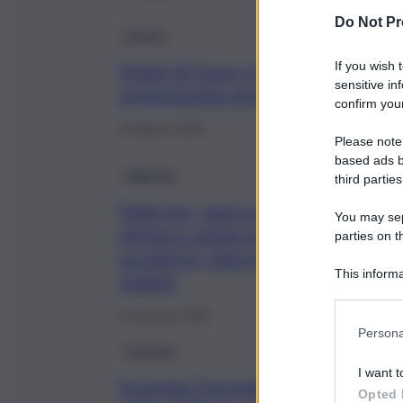
Do Not Pr
Lavoro
Hotel di lusso a caccia di person
If you wish 
sensitive in
opportunità anche a Taormina
confirm your
10 Marzo 2025
Please note
based ads b
Palermo
third parties
Palermo, paura in un hotel:
You may sepa
ubriaco minaccia di
parties on t
uccidersi, interviene la
This informa
polizia
Participants
2 Gennaio 2025
Persona
Cronaca
I want t
Scoppia l’incendio, paura
Opted 