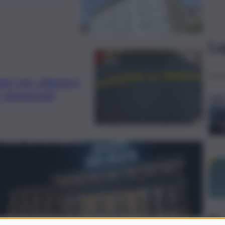
Le
ieri per ottenere
: denunciati