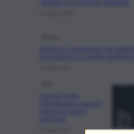
venduto a un gruppo spagnolo
26 Febbraio 2026
Siracusa
Siracusa, si spacciano per finanz
informazioni su clienti dell’hotel
17 Ottobre 2025
Brevi
L’Hotel Sicilia
ristrutturato: riapre il
resort nel cuore
dell’Isola
12 Maggio 2025