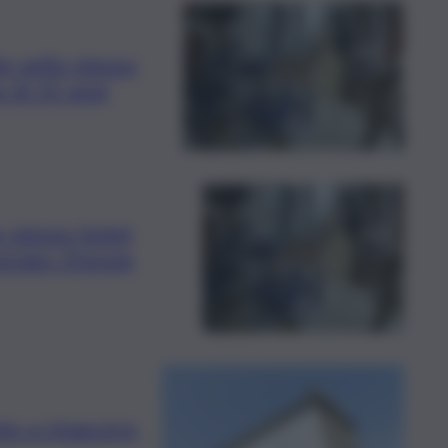
e nello stesso
 di 35 anni
o stesso hotel,
nciato 35enne
to a rinascere,