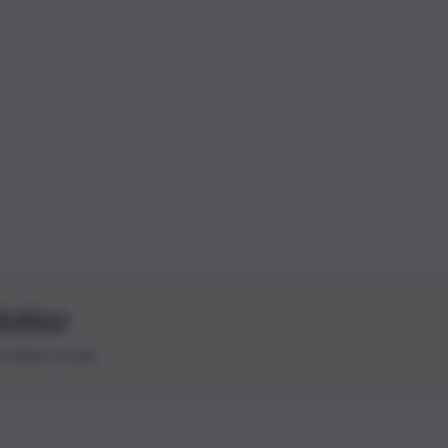
letter
le ultime novità