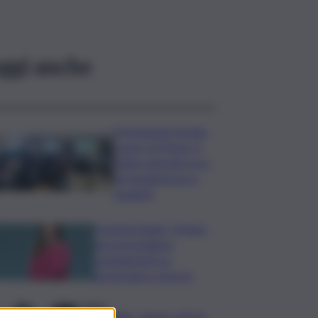
ggi anche
Formazione Scuola-
Lavoro di Terna, in
Sicilia coinvolti circa
60 studentesse e
studenti
Commerzbank, Orlopp:
non prevediamo
cambiamenti su
governance a breve
Caldo, sabato città in