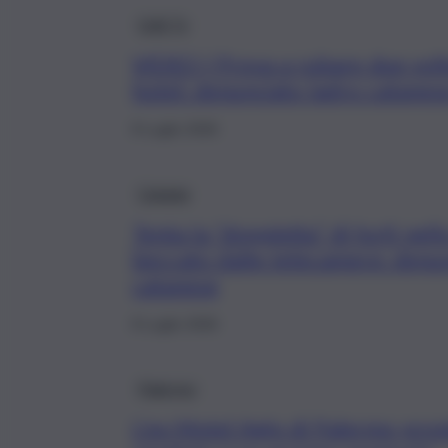
QdS Tv
VIDEO | Prova a rubare due volt
hotel: denunciato ladro catanese
8 Luglio 2026
Catania
Tenta la “doppietta” di furti nell
beccato dalle telecamere: denu
catanese
8 Luglio 2026
Palermo
L’ex Motel Agip di Palermo pron