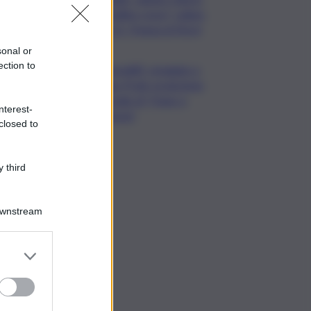
“bollino rosso” calano
a 21. Tregua al Nord
sonal or
ection to
Venezia83, omaggio a
Hugo Pratt: proiezione
speciale di “Hugo a
nterest-
Venezia”
closed to
 third
Downstream