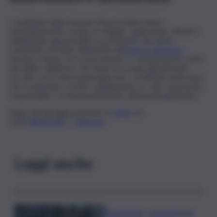
I carabinieri della stazione Piazza Dante hanno
immediatamente avviato le indagini, analizzando i filmati e
sviluppando approfonditi accertamenti che hanno
consentito di risalire all’identità dell
’autore del gesto.
Decisivo il lavoro di riconoscimento e comparazione svolto
dai militari dell’Arma, che hanno incrociato gli elementi
raccolti con le informazioni già note. Un’attività meticolosa
che ha permesso di dare rapidamente un volto al presunto
responsabile e di denunciarloferirlo all’autorità giudiziaria.
Segui tutti gli aggiornamenti di
QdS.it
sui
canali
WhatsApp
e
Telegram
Leggi anche
Bitdefender: popolarità de