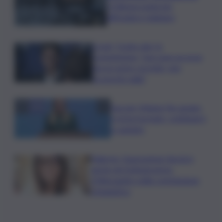
L’Odissea usata per
diffondere malware
Covid, ‘Conte-day’ in
commissione: “non sono un eroe
ma un uomo corretto, non
troverete nulla”
Guccini, Meloni: l’ho amato
e mi ha formato, continuerò
a cantarlo
Palermo, l’operazione Varchi è
anche nel Sottogoverno:
D’Alessandro nella commissione
Urbanistica