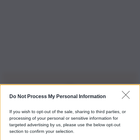
Do Not Process My Personal Information
Iscriviti alla nostra Newsletter
If you wish to opt-out of the sale, sharing to third parties, or
Iscriviti alla nostra newsletter per non perdere le ultime
processing of your personal or sensitive information for
novità
targeted advertising by us, please use the below opt-out
section to confirm your selection.
Iscriviti Ora