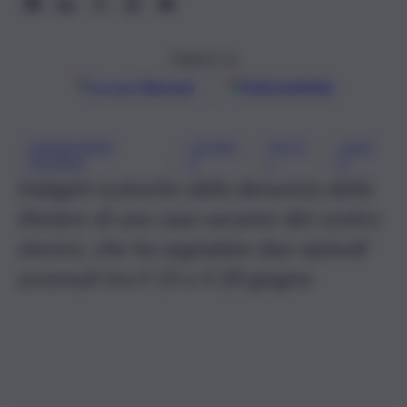
Seguici su
Google
Discover
Fonti preferite
CARABINIERI
CATANI
HOTE
LADR
, 
, 
, 
CATANIA
A
L
O
Indagini scaturite dalla denuncia della
titolare di una casa vacanze del centro
storico, che ha segnalato due episodi
avvenuti tra il 15 e il 20 giugno