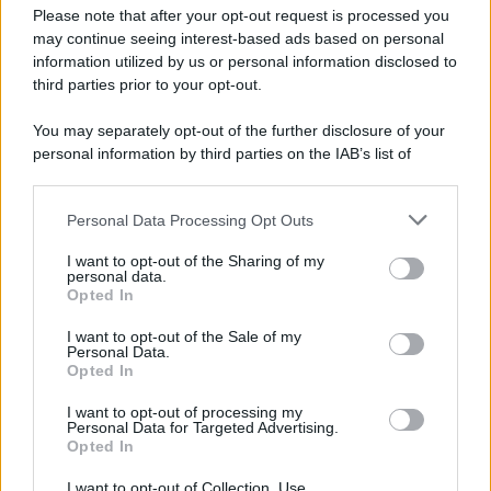
Please note that after your opt-out request is processed you
may continue seeing interest-based ads based on personal
information utilized by us or personal information disclosed to
third parties prior to your opt-out.
You may separately opt-out of the further disclosure of your
personal information by third parties on the IAB’s list of
© 2026 | Ediservice s.r.l. 95126 Catania – Via Principe
downstream participants.
Nicola, 22 – P.IVA: 01153210875 – Cciaa Catania n.
Personal Data Processing Opt Outs
This information may also be disclosed by us to third parties
01153210875 – Quotidiano di Sicilia usufruisce dei
on the IAB’s List of Downstream Participants that may further
contributi di cui al D.lgs n. 70/2017
I want to opt-out of the Sharing of my
disclose it to other third parties.
personal data.
Opted In
I want to opt-out of the Sale of my
Personal Data.
Chi Siamo
Opted In
Fondazione Etica e Valori Marilù Tregua
Fondatore Carlo Alberto Tregua
Lavora con noi
I want to opt-out of processing my
Personal Data for Targeted Advertising.
Gerenza
Opted In
I want to opt-out of Collection, Use,