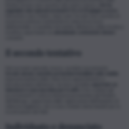
titolare di una casa vacanze del centro storico,
che ha
segnalato due episodi avvenuti il 15 e il 20 giugno scorso
.
Nel primo caso, il ladro, dopo aver forzato una cassetta di
sicurezza esterna contenente le chiavi di accesso
dell’immobile, si sarebbe introdotto all’interno della struttura
ricettiva, asportando un
salvadanaio contenente denaro
contante.
Il secondo tentativo
Nel secondo episodio, invece, avrebbe nuovamente
forzato alcune cassette portachiavi installate nello stabile
,
impossessandosi delle chiavi di un appartamento e
introducendosi all’interno, da dove avrebbe
asportato un
televisore e una macchina per il caffè
. A far scattare gli
accertamenti è stata la denuncia presentata dal titolare
dell’albergo, supportata dalle registrazioni dell’impianto di
videosorveglianza, che si sono rivelate determinanti per la
ricostruzione dei fatti.
Individuato e denunciato