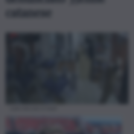
catanese
Ladro beccato in hotel