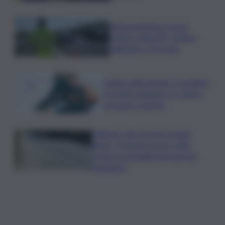
Tamponamento tra più
vetture sulla A29, traffico
rallentato a Torretta
Codice della strada, si studiano
le novità: patente a 17 anni e
sorpasso a destra
Palermo, due morti in cinque
giorni: “Il tavolo tecnico sulla
sicurezza stradale non può più
aspettare”