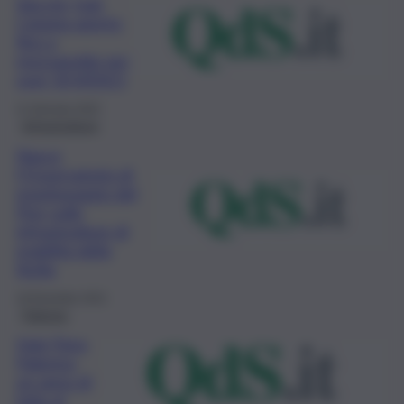
Vaccini, hub
Catania aperto
fino a
mezzanotte per
over 50 VIDEO
11 Gennaio 2022
Infrastrutture
Nasce
l’Osservatorio di
monitoraggio del
Pnrr sulle
infrastrutture di
mobilità della
Sicilia
18 Dicembre 2021
Palermo
Hub Fiera
Palermo,
un anno di
lotta al