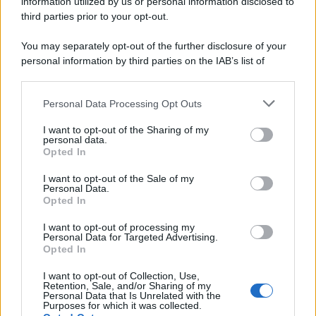
information utilized by us or personal information disclosed to
third parties prior to your opt-out.
You may separately opt-out of the further disclosure of your
personal information by third parties on the IAB’s list of
© 2026 | Ediservice s.r.l. 95126 Catania – Via Principe
downstream participants.
Nicola, 22 – P.IVA: 01153210875 – Cciaa Catania n.
Personal Data Processing Opt Outs
This information may also be disclosed by us to third parties
01153210875 – Quotidiano di Sicilia usufruisce dei
on the IAB’s List of Downstream Participants that may further
contributi di cui al D.lgs n. 70/2017
I want to opt-out of the Sharing of my
disclose it to other third parties.
personal data.
Opted In
I want to opt-out of the Sale of my
Personal Data.
Chi Siamo
Opted In
Fondazione Etica e Valori Marilù Tregua
Fondatore Carlo Alberto Tregua
Lavora con noi
I want to opt-out of processing my
Personal Data for Targeted Advertising.
Gerenza
Opted In
I want to opt-out of Collection, Use,
Retention, Sale, and/or Sharing of my
Personal Data that Is Unrelated with the
Purposes for which it was collected.