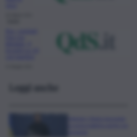
virus
30 Ottobre 2021
Sanità
Rsa, comitati,
free ma
blindate, 9
incontri su 10
con barriere
21 Maggio 2021
Leggi anche
Zelensky: Stiamo lavorando
su nostra balistica anche con
Leonardo