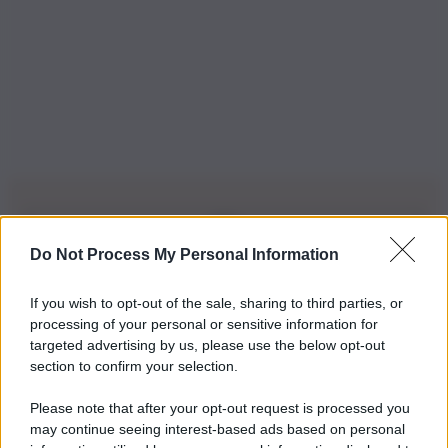
Do Not Process My Personal Information
Iscriviti alla nostra Newsletter
If you wish to opt-out of the sale, sharing to third parties, or
Iscriviti alla nostra newsletter per non perdere le ultime
processing of your personal or sensitive information for
novità
targeted advertising by us, please use the below opt-out
section to confirm your selection.
Iscriviti Ora
Please note that after your opt-out request is processed you
may continue seeing interest-based ads based on personal