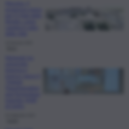
Messina, il
progresso passa
per l’I-Hub dello
Stretto: come
cambia il volto
della città
19 Gennaio 2025
Brevi
Network tra
università,
impresa e
ricerca: nasce il
“Digital
Transformation
and Technology
transfer HUB”
di UniPa
25 Settembre 2024
Sanità