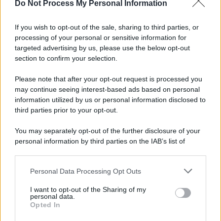
Do Not Process My Personal Information
Iscriviti alla nostra Newsletter
If you wish to opt-out of the sale, sharing to third parties, or
Iscriviti alla nostra newsletter per non perdere le ultime
processing of your personal or sensitive information for
novità
targeted advertising by us, please use the below opt-out
section to confirm your selection.
Iscriviti Ora
Please note that after your opt-out request is processed you
may continue seeing interest-based ads based on personal
information utilized by us or personal information disclosed to
third parties prior to your opt-out.
You may separately opt-out of the further disclosure of your
personal information by third parties on the IAB’s list of
© 2026 | Ediservice s.r.l. 95126 Catania – Via Principe
downstream participants.
Nicola, 22 – P.IVA: 01153210875 – Cciaa Catania n.
Personal Data Processing Opt Outs
This information may also be disclosed by us to third parties
01153210875 – Quotidiano di Sicilia usufruisce dei
on the IAB’s List of Downstream Participants that may further
contributi di cui al D.lgs n. 70/2017
I want to opt-out of the Sharing of my
disclose it to other third parties.
personal data.
Opted In