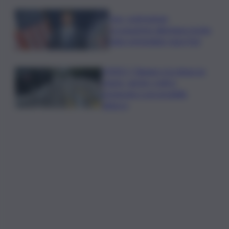
Usa, contrazione
occupazione allontana rischio
rialzo immediato tassi Fed
VIDEO | Taiwan e la minaccia
cinese, anche i civili si
preparano a un possibile
attacco