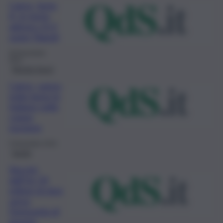
Calcio, Serie
A, in testa
adesso c’è il
super Napoli
29 Novembre
2021
Mondo Sport
Calcio, vanno
tutte bene le
italiane nelle
coppe
europee
5 Novembre 2021
Sanità
Vaccini,
dall’Ue 54
milioni di dosi,
verso
l’immunità di
gregge