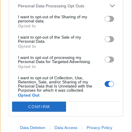
Personal Data Processing Opt Outs
This information may also be disclosed by us to third parties
01153210875 – Quotidiano di Sicilia usufruisce dei
on the IAB’s List of Downstream Participants that may further
contributi di cui al D.lgs n. 70/2017
I want to opt-out of the Sharing of my
disclose it to other third parties.
personal data.
Opted In
I want to opt-out of the Sale of my
Personal Data.
Chi Siamo
Opted In
Fondazione Etica e Valori Marilù Tregua
Fondatore Carlo Alberto Tregua
Lavora con noi
I want to opt-out of processing my
Personal Data for Targeted Advertising.
Gerenza
Opted In
I want to opt-out of Collection, Use,
Retention, Sale, and/or Sharing of my
Personal Data that Is Unrelated with the
Purposes for which it was collected.
Opted Out
Scarica l’app
CONFIRM
Privacy Policy
Preferenze Privacy
Data Deletion
Data Access
Privacy Policy