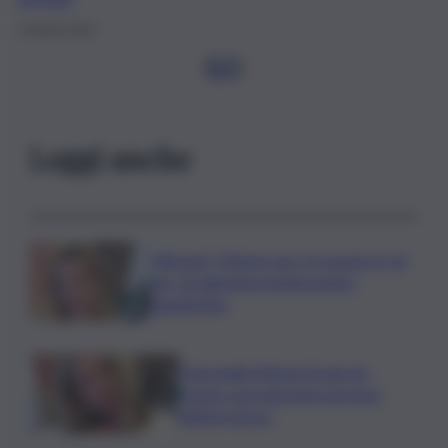
19 Aprile 2021
1
2
3
Leggi anche
Migranti, Meloni: non c’è spazio in Ue
per chi alimenta immigrazione
clandestina
Marcinella,Meloni: 8 agosto
presto sarà giornata europea
vittime lavoro