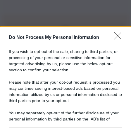
Do Not Process My Personal Information
Iscriviti alla nostra Newsletter
If you wish to opt-out of the sale, sharing to third parties, or
Iscriviti alla nostra newsletter per non perdere le ultime
processing of your personal or sensitive information for
novità
targeted advertising by us, please use the below opt-out
section to confirm your selection.
Iscriviti Ora
Please note that after your opt-out request is processed you
may continue seeing interest-based ads based on personal
information utilized by us or personal information disclosed to
third parties prior to your opt-out.
You may separately opt-out of the further disclosure of your
personal information by third parties on the IAB’s list of
© 2026 | Ediservice s.r.l. 95126 Catania – Via Principe
downstream participants.
Nicola, 22 – P.IVA: 01153210875 – Cciaa Catania n.