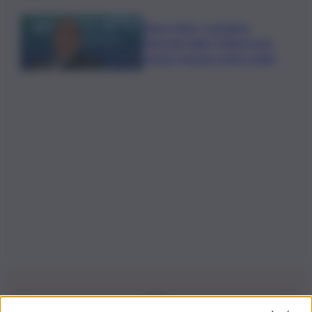
Banco Bpm, Castagna:
Agricole Italia? Valuteremo,
ritengo fusione molto solida