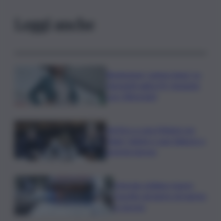
Leggi anche
Risoluzione ‘campo largo’ su
Giorgetti agita Pd, tensione
con i Riformisti
Vertice a casa Meloni con
Tajani, Salvini e Lupi: bilancio e
priorità ripresa
Operaio siciliano muore
travolto da lastre di marmo
a Carrara