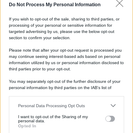
Do Not Process My Personal Information
Iscriviti alla nostra Newsletter
If you wish to opt-out of the sale, sharing to third parties, or
Iscriviti alla nostra newsletter per non perdere le ultime
processing of your personal or sensitive information for
novità
targeted advertising by us, please use the below opt-out
section to confirm your selection.
Iscriviti Ora
Please note that after your opt-out request is processed you
may continue seeing interest-based ads based on personal
information utilized by us or personal information disclosed to
third parties prior to your opt-out.
You may separately opt-out of the further disclosure of your
personal information by third parties on the IAB’s list of
© 2026 | Ediservice s.r.l. 95126 Catania – Via Principe
downstream participants.
Nicola, 22 – P.IVA: 01153210875 – Cciaa Catania n.
Personal Data Processing Opt Outs
This information may also be disclosed by us to third parties
01153210875 – Quotidiano di Sicilia usufruisce dei
on the IAB’s List of Downstream Participants that may further
contributi di cui al D.lgs n. 70/2017
I want to opt-out of the Sharing of my
disclose it to other third parties.
personal data.
Opted In