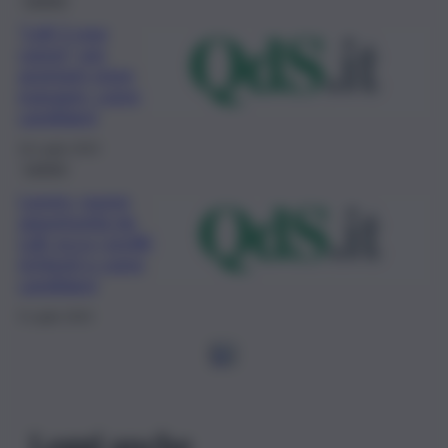
“Lidl 2 your
career” per
assistant store
manager: come
candidarsi
16 Luglio 2023
Lavoro
Lavoro, nuove
opportunità da
Lidl: ecco i profili
richiesti e come
candidarsi
5 Luglio 2023
1
2
Leggi anche