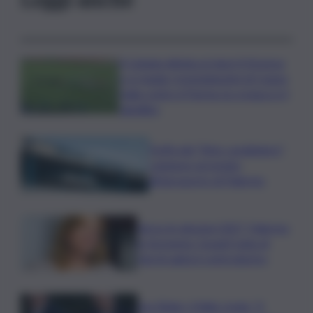
Il Catania elimina ai rigori il Vicenza
e si regala i trentaduesimi di Coppa
Italia contro il Parma: la cronaca e il
tabellino
Truffa del “finto carabiniere”,
catanese arrestato
all’aeroporto di Palermo
Verso le elezioni 2027, Palermo
in fermento: l’avanti tutta di
Varchi agita il centrodestra
Joe Biden, il figlio rivela: “Il