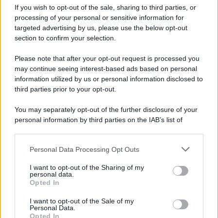
Iscriviti alla nostra Newsletter
If you wish to opt-out of the sale, sharing to third parties, or
Iscriviti alla nostra newsletter per non perdere le ultime
processing of your personal or sensitive information for
novità
targeted advertising by us, please use the below opt-out
section to confirm your selection.
Iscriviti Ora
Please note that after your opt-out request is processed you
may continue seeing interest-based ads based on personal
information utilized by us or personal information disclosed to
third parties prior to your opt-out.
You may separately opt-out of the further disclosure of your
personal information by third parties on the IAB’s list of
© 2026 | Ediservice s.r.l. 95126 Catania – Via Principe
downstream participants.
Nicola, 22 – P.IVA: 01153210875 – Cciaa Catania n.
Personal Data Processing Opt Outs
This information may also be disclosed by us to third parties
01153210875 – Quotidiano di Sicilia usufruisce dei
on the IAB’s List of Downstream Participants that may further
contributi di cui al D.lgs n. 70/2017
I want to opt-out of the Sharing of my
disclose it to other third parties.
personal data.
Opted In
I want to opt-out of the Sale of my
Personal Data.
Chi Siamo
Opted In
Fondazione Etica e Valori Marilù Tregua