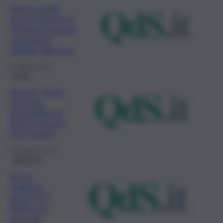
Polveri sottili,
anche Palermo e
Catania superano
i parametri
stabiliti dall’Oms
26 Ottobre 2022
Sanità
Vaccini, l’Oms
concede
prequalifica al
primo farmaco
anti-malaria
6 Settembre 2022
Intervista
Africa,
malaria e
covid 19, il
Niger è la
terra del