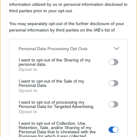
information utilized by us or personal information disclosed to
third parties prior to your opt-out.
You may separately opt-out of the further disclosure of your
personal information by third parties on the IAB’s list of
© 2026 | Ediservice s.r.l. 95126 Catania – Via Principe
downstream participants.
Nicola, 22 – P.IVA: 01153210875 – Cciaa Catania n.
Personal Data Processing Opt Outs
This information may also be disclosed by us to third parties
01153210875 – Quotidiano di Sicilia usufruisce dei
on the IAB’s List of Downstream Participants that may further
contributi di cui al D.lgs n. 70/2017
I want to opt-out of the Sharing of my
disclose it to other third parties.
personal data.
Opted In
I want to opt-out of the Sale of my
Personal Data.
Chi Siamo
Opted In
Fondazione Etica e Valori Marilù Tregua
Fondatore Carlo Alberto Tregua
Lavora con noi
I want to opt-out of processing my
Personal Data for Targeted Advertising.
Gerenza
Opted In
I want to opt-out of Collection, Use,
Retention, Sale, and/or Sharing of my
Personal Data that Is Unrelated with the
Purposes for which it was collected.