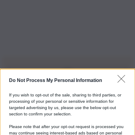
Do Not Process My Personal Information
Iscriviti alla nostra Newsletter
If you wish to opt-out of the sale, sharing to third parties, or
Iscriviti alla nostra newsletter per non perdere le ultime
processing of your personal or sensitive information for
novità
targeted advertising by us, please use the below opt-out
section to confirm your selection.
Iscriviti Ora
Please note that after your opt-out request is processed you
may continue seeing interest-based ads based on personal