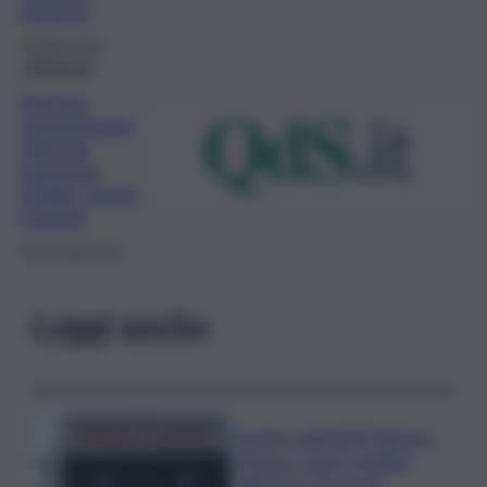
dramma
15 Aprile 2021
Ambiente
Mal’aria
Legambiente,
città più
inquinate
d’Italia, anche
Catania
29 Gennaio 2021
Leggi anche
Scontro sulla A29 Palermo-
Mazara, code e traffico
rallentato: due feriti