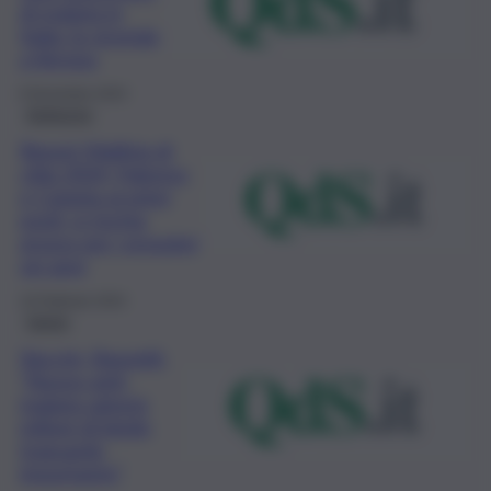
di malaria in
Italia: la vicenda
a Verona
8 Novembre 2024
Ambiente
Report MalAria di
città 2024, Palermo
e Catania ai primi
posti: si rischia
grosso per i prossimi
sei anni
10 Febbraio 2024
Salute
Vaccini, Bassetti:
“Nuovo anti-
malaria salverà
milioni di bimbi,
traguardo
importante”