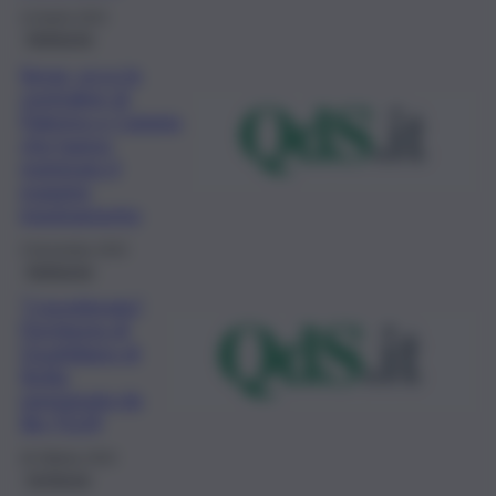
14 Aprile 2023
Ambiente
Smog, ecco le
centraline di
Palermo e Catania
che hanno
registrato il
maggior
inquinamento
3 Novembre 2022
Ambiente
“L’avvelenata”,
l’inchiesta di
Quotidiano di
Sicilia
rassegnata da
Sky TG24
26 Ottobre 2022
Inchiesta