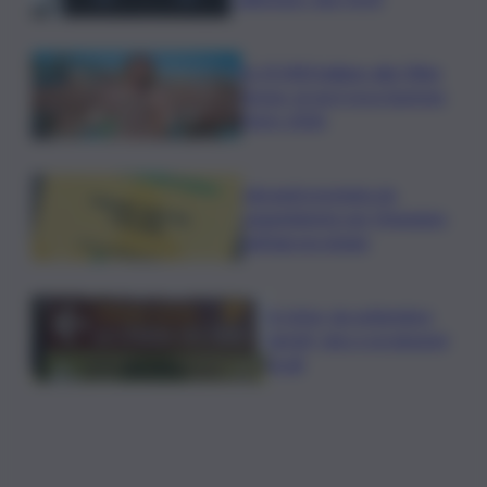
In 25.000 ballano alla Olbia
Arena, al via il Jova Summer
Party 2026
Librandi premiata da
Legambiente per l’impegno
nell’agroecologia
In Istria, da settembre
tartufi, vino e produzioni
locali