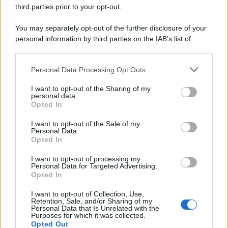
third parties prior to your opt-out.
You may separately opt-out of the further disclosure of your
personal information by third parties on the IAB’s list of
© 2026 | Ediservice s.r.l. 95126 Catania – Via Principe
downstream participants.
Nicola, 22 – P.IVA: 01153210875 – Cciaa Catania n.
Personal Data Processing Opt Outs
This information may also be disclosed by us to third parties
01153210875 – Quotidiano di Sicilia usufruisce dei
on the IAB’s List of Downstream Participants that may further
contributi di cui al D.lgs n. 70/2017
I want to opt-out of the Sharing of my
disclose it to other third parties.
personal data.
Opted In
I want to opt-out of the Sale of my
Personal Data.
Chi Siamo
Opted In
Fondazione Etica e Valori Marilù Tregua
Fondatore Carlo Alberto Tregua
Lavora con noi
I want to opt-out of processing my
Personal Data for Targeted Advertising.
Gerenza
Opted In
I want to opt-out of Collection, Use,
Retention, Sale, and/or Sharing of my
Personal Data that Is Unrelated with the
Purposes for which it was collected.
Opted Out
Scarica l’app