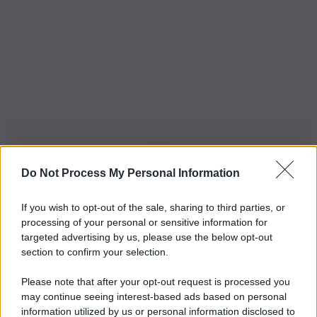
Do Not Process My Personal Information
Iscriviti alla nostra Newsletter
If you wish to opt-out of the sale, sharing to third parties, or
Iscriviti alla nostra newsletter per non perdere le ultime
processing of your personal or sensitive information for
novità
targeted advertising by us, please use the below opt-out
section to confirm your selection.
Iscriviti Ora
Please note that after your opt-out request is processed you
may continue seeing interest-based ads based on personal
information utilized by us or personal information disclosed to