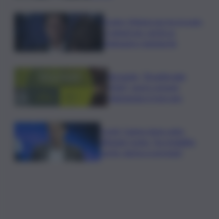
Conte: Meloni non ha trovato
5 minuti per verità su
Delmastro-Santanchè
Bevande, “BrauBeviale
2026”: nuovi consumi
ridisegnano il mercato
Covid, Campo largo unito
difende Conte: “ha ristabilito
verità, destra si arrenda”