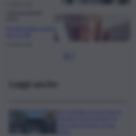
17 Ottobre 2025
Editoriale Raffaella
Tregua
Quella (mala) sanità
che uccide
12 Ottobre 2025
1
2
…
Leggi anche
Lite in famiglia rischia di finire in
tragedia: fermato 69enne, ha
minacciato la nipote con una
pistola