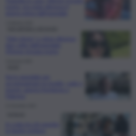
Tragedia in casa: 54enne trovata
morta, era stata dimessa il
giorno prima dall’ospedale
1 Febbraio 2026
Fatti dall’Italia e dal mondo
“Solo stress” e viene dimessa
due volte dall’ospedale:
47enne trovata morta
5 Gennaio 2026
Sanità
Va in ospedale per
accompagnare la moglie, cade e
muore: aperta l’inchiesta a
Palermo
21 Dicembre 2025
Inchiesta
In coda tra chi aspetta
la Sanità siciliana