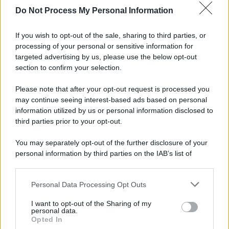
Do Not Process My Personal Information
Iscriviti alla nostra Newsletter
If you wish to opt-out of the sale, sharing to third parties, or
Iscriviti alla nostra newsletter per non perdere le ultime
processing of your personal or sensitive information for
novità
targeted advertising by us, please use the below opt-out
section to confirm your selection.
Iscriviti Ora
Please note that after your opt-out request is processed you
may continue seeing interest-based ads based on personal
information utilized by us or personal information disclosed to
third parties prior to your opt-out.
You may separately opt-out of the further disclosure of your
personal information by third parties on the IAB’s list of
© 2026 | Ediservice s.r.l. 95126 Catania – Via Principe
downstream participants.
Nicola, 22 – P.IVA: 01153210875 – Cciaa Catania n.
Personal Data Processing Opt Outs
This information may also be disclosed by us to third parties
01153210875 – Quotidiano di Sicilia usufruisce dei
on the IAB’s List of Downstream Participants that may further
contributi di cui al D.lgs n. 70/2017
I want to opt-out of the Sharing of my
disclose it to other third parties.
personal data.
Opted In