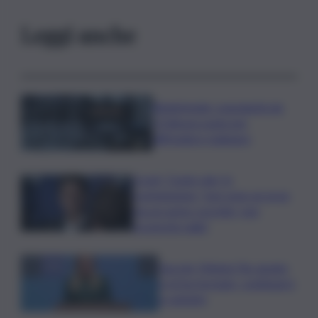
Leggi anche
Bitdefender: popolarità de
L’Odissea usata per
diffondere malware
Covid, ‘Conte-day’ in
commissione: “non sono un eroe
ma un uomo corretto, non
troverete nulla”
Guccini, Meloni: l’ho amato
e mi ha formato, continuerò
a cantarlo