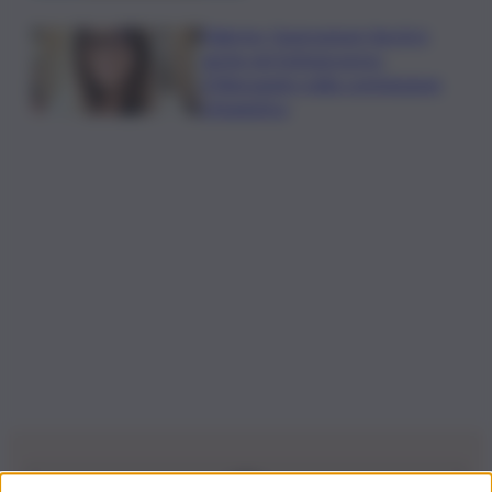
Palermo, l’operazione Varchi è
anche nel Sottogoverno:
D’Alessandro nella commissione
Urbanistica