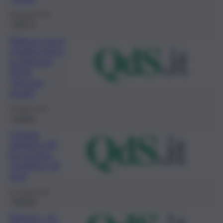
24 Agosto 2021
QdS Tv
Palermo verso
mobilità dolce,
Lo Monaco
(M5s):
“Servono
regole”
14 Marzo 2021
Catania
Catania,
obiettivo 40
km di piste
ciclabili in 24
mesi
21 Luglio 2020
Palermo
Palermo, via