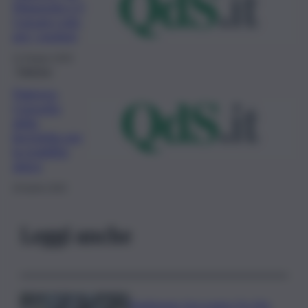
Maqueda e il
Cassaro solo
per i pedoni
12 Giugno 2020
Palermo
Palermo,
Consulta
della
bicicletta per
la mobilità
dolce
29 Aprile 2020
Leggi anche
Raddoppio ferroviario Pa-Me,