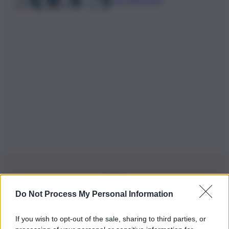
Do Not Process My Personal Information
Iscriviti alla nostra Newsletter
If you wish to opt-out of the sale, sharing to third parties, or
Iscriviti alla nostra newsletter per non perdere le ultime