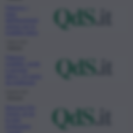
Palermo, i
piani
dell’Amministr
azione per la
mobilità dolce
7 Marzo 2023
Palermo
Palermo,
mobilità, verde
e servizio
idrico, c’è tanto
da migliorare
9 Agosto 2022
Siracusa
Siracusa City
Green: al via
la mini
rivoluzione
“verde”