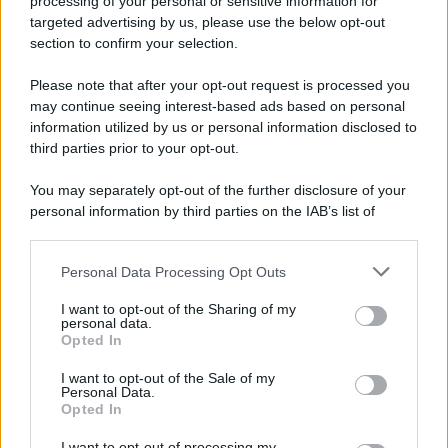
processing of your personal or sensitive information for
novità
targeted advertising by us, please use the below opt-out
section to confirm your selection.
Iscriviti Ora
Please note that after your opt-out request is processed you
may continue seeing interest-based ads based on personal
information utilized by us or personal information disclosed to
third parties prior to your opt-out.
You may separately opt-out of the further disclosure of your
personal information by third parties on the IAB’s list of
© 2026 | Ediservice s.r.l. 95126 Catania – Via Principe
downstream participants.
Nicola, 22 – P.IVA: 01153210875 – Cciaa Catania n.
Personal Data Processing Opt Outs
This information may also be disclosed by us to third parties
01153210875 – Quotidiano di Sicilia usufruisce dei
on the IAB’s List of Downstream Participants that may further
contributi di cui al D.lgs n. 70/2017
I want to opt-out of the Sharing of my
disclose it to other third parties.
personal data.
Opted In
I want to opt-out of the Sale of my
Personal Data.
Chi Siamo
Opted In
Fondazione Etica e Valori Marilù Tregua
Fondatore Carlo Alberto Tregua
Lavora con noi
I want to opt-out of processing my