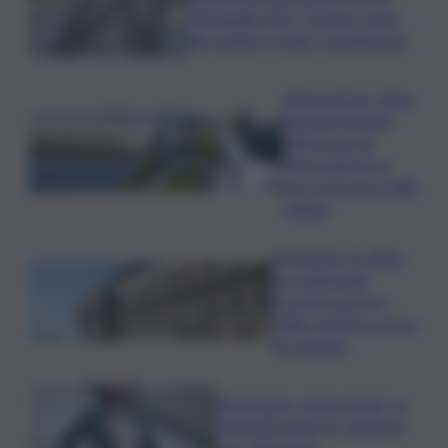
Barbagallo (Pd): “Chiarire stato
dei cantieri Cefalù-Castelbuono”
Depurazione, dopo
decenni di buchi
nell’acqua nel
Mezzogiorno si
cerca di uscire dalla
melma
Ad agosto un clima
pre-elettorale
incandescente in
Sicilia, partiti a caccia
di consensi
Risoluzione ‘campo largo’ su
Giorgetti agita Pd, tensione
con i Riformisti