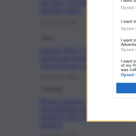
I want t
per Msc, 13 navi nel
Opted 
Mediterraneo
I want t
22 Novembre 2022
Opted 
Brevi
I want 
Advertis
Lavoro, Msc Crociere
Opted 
pronta ad assumere oltre
I want t
750 persone in Italia
of my P
was col
Opted 
14 Novembre 2022
Economia
Boom crociere, 400mila
prenotazioni per Msc:
ottobre 2022 miglior mese di
sempre