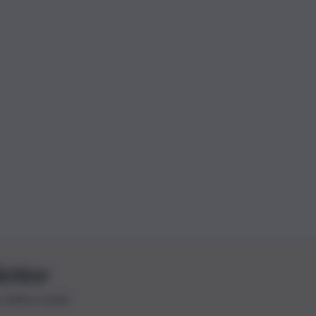
letter
le ultime novità