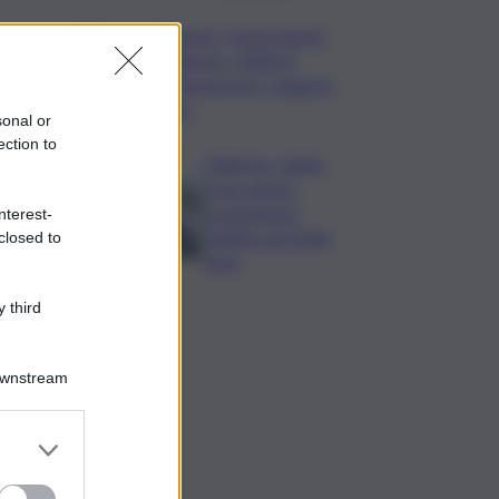
Turismo, Osservatorio
Telepass: +20% di
interesse per i viaggi in
auto
sonal or
ection to
Palermo, rapina
in un centro
scommesse:
nterest-
bottino da 5mila
closed to
euro
 third
Downstream