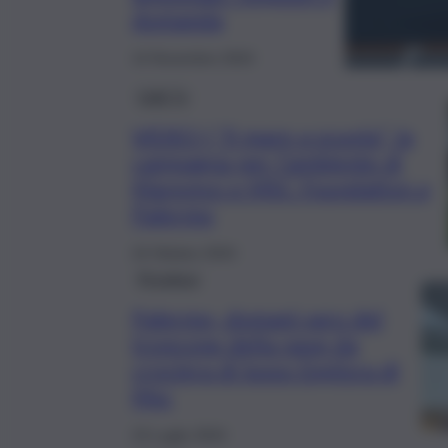
domanda
14 Novembre 2024
QdS Tv
VIDEO | “Il mare a scuola”, la
campagna per l’ambiente di
Marevivo e MSC Foundation a
Palermo
24 Ottobre 2024
Province
Palermo, domani varo del
troncone della nave da
crociera di lusso Explora di
Msc
23 Luglio 2024