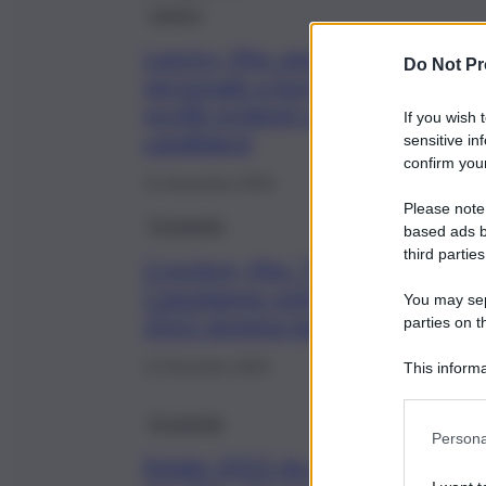
Lavoro
Lavoro, Msc assume
Do Not Pr
personale a bordo: ecco i
profili richiesti e come
If you wish 
candidarsi
sensitive in
confirm your
11 Novembre 2023
Please note
Economia
based ads b
third parties
Crociere, Msc “Natale e
Capodanno sold out, nel
You may sepa
2022 domina last second”
parties on t
12 Dicembre 2022
This informa
Participants
Economia
Persona
Estate 2023 da record