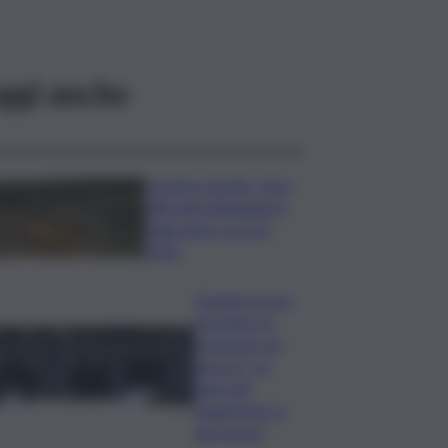
ggi anche
Caretta caretta, circa
280 nidi individuati in
Italia dopo record
2025
Quando arriva
l’assegno di
inclusione ad
agosto? Le
date del
pagamento e
dei rinnovi