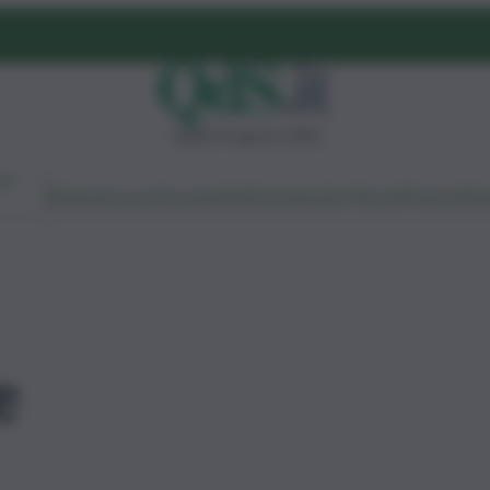
sabato 8 agosto 2026
Ambiente
Lavoro
Economia
Politica
Cultura
Dai Mercati
Podcast
Vid
e