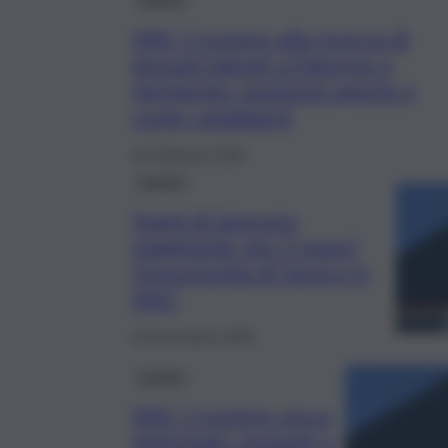
MSC Crociere alla ricerca di
giovani talenti a Palermo e
Agrigento: posizioni aperte e
come candidarsi
16 Febbraio 2026
Lavoro
Sogni di lavorare
viaggiando per il mare?
Opportunità di lavoro in
MSC
16 Novembre 2025
Lavoro
MSC Crociere cerca
diplomati: requisiti e