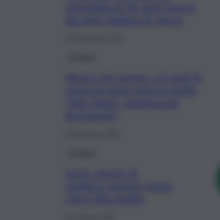
scienziata di 36 anni muore
durante battuta di pesca
15 Novembre 2022
Cronaca
Muore nel sonno, a 4 anni le
resta accanto tutta la notte:
“Fate piano, mamma sta
dormendo”
6 Novembre 2022
Cronaca
Scicli, muore al
cimitero mentre porta
i fiori alla moglie
16 Ottobre 2022