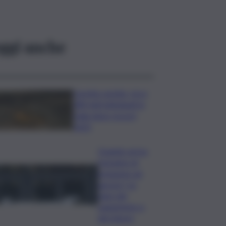
ggi anche
Caretta caretta, circa
280 nidi individuati in
Italia dopo record
2025
Quando arriva
l’assegno di
inclusione ad
agosto? Le
date del
pagamento e
dei rinnovi