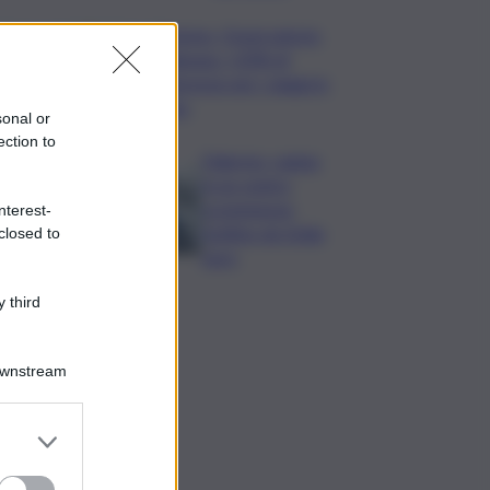
Turismo, Osservatorio
Telepass: +20% di
interesse per i viaggi in
auto
sonal or
ection to
Palermo, rapina
in un centro
scommesse:
nterest-
bottino da 5mila
closed to
euro
 third
Downstream