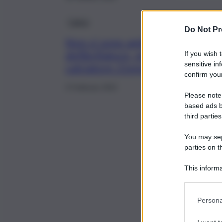
Calcio
Do Not Pr
Non ci sono ambulanza e
defibrillatore, muore
If you wish 
sensitive in
calciatore 21enne
confirm your
3 Febbraio 2022
Please note
based ads b
third parties
You may sepa
parties on t
This informa
Participants
Persona