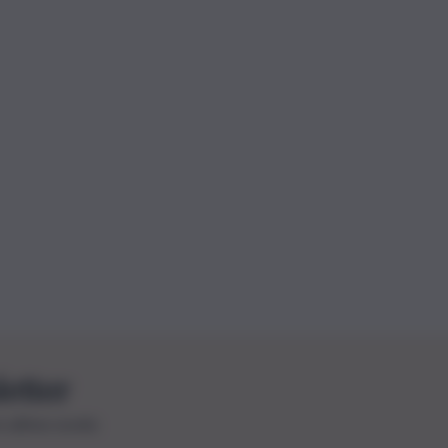
letter
le ultime novità