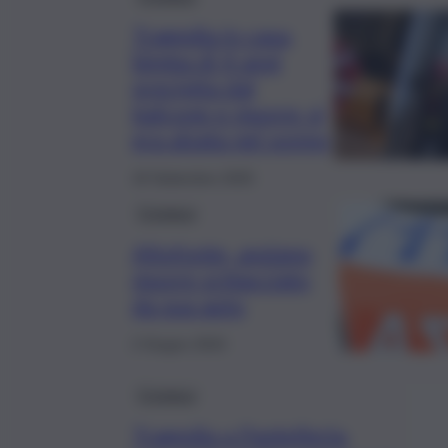
Tragedia in casa,
bimba di 4 anni
precipita dal
balcone e muore: si
era alzata nel sonno
18 Settembre 2025
Cronaca
Altofonte, anziano
muore schiacciato
da sua auto
2 Giugno 2024
Cronaca
Tragedia a Pantelleria,