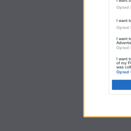
I want t
Opted 
I want t
Opted 
I want 
Advertis
Opted 
I want t
of my P
was col
Opted 