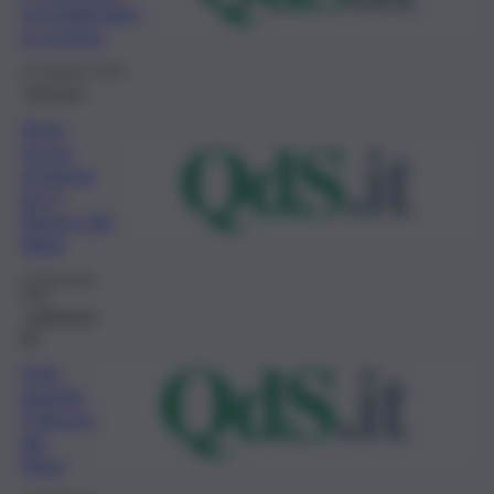
sconsideratez
za umana
14 Febbraio 2023
Siracusa
Noto,
nuova
gestione
per il
Museo del
Mare
13 Dicembre
2022
Caltanisse
tta
Gela
aspetta
il Museo
del
Mare