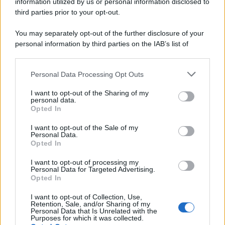
information utilized by us or personal information disclosed to
third parties prior to your opt-out.
You may separately opt-out of the further disclosure of your
personal information by third parties on the IAB’s list of
© 2026 | Ediservice s.r.l. 95126 Catania – Via Principe
downstream participants.
Nicola, 22 – P.IVA: 01153210875 – Cciaa Catania n.
Personal Data Processing Opt Outs
This information may also be disclosed by us to third parties
01153210875 – Quotidiano di Sicilia usufruisce dei
on the IAB’s List of Downstream Participants that may further
contributi di cui al D.lgs n. 70/2017
I want to opt-out of the Sharing of my
disclose it to other third parties.
personal data.
Opted In
I want to opt-out of the Sale of my
Personal Data.
Chi Siamo
Opted In
Fondazione Etica e Valori Marilù Tregua
Fondatore Carlo Alberto Tregua
Lavora con noi
I want to opt-out of processing my
Personal Data for Targeted Advertising.
Gerenza
Opted In
I want to opt-out of Collection, Use,
Retention, Sale, and/or Sharing of my
Personal Data that Is Unrelated with the
Purposes for which it was collected.