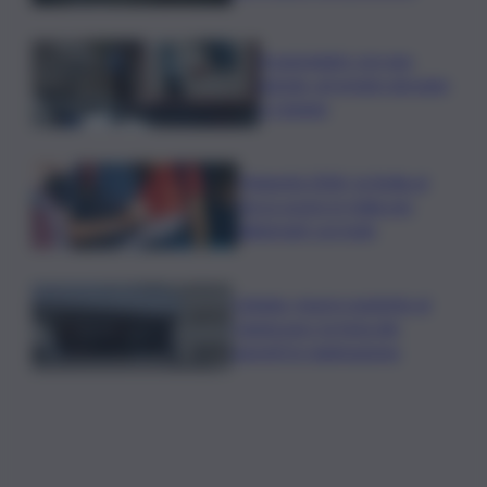
A passeggio con una
pistola, arrestato giovane
a Catania
Maturità 2026, la Sicilia al
terzo posto in Italia per
diplomati con lode
Catania, muore paziente al
Cannizzaro: la furia dei
parenti in rianimazione