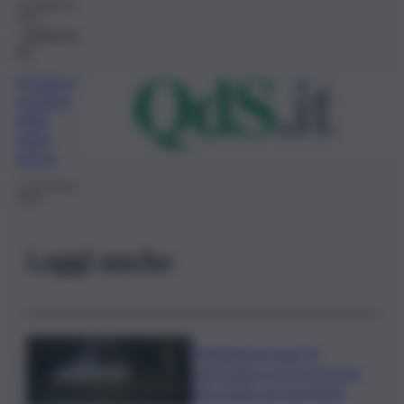
13 Febbraio
2021
Caltanisse
tta
A Gela è
scontro
sulla
nave
greca
11 Dicembre
2019
Leggi anche
Tragedia nel mare di
Lampedusa, morto giovane
sub colpito da gommone