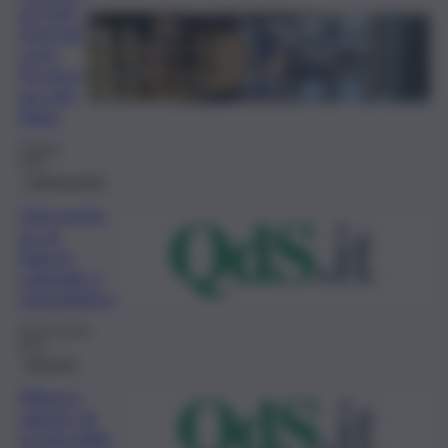
un look
rinnovat
o per
l’Ecomu
seo del
Mare
5 Marzo
2024
Caltanissetta
Gela punta
su un
rilancio
culturale e
naturalistico
28 Novembre
2023
Messina
Milazzo,
salvare gli
oceani dalla