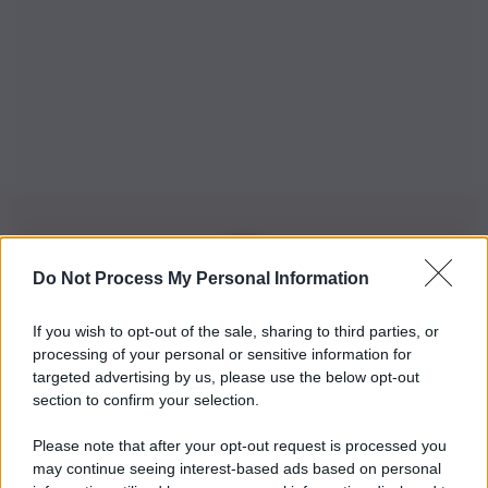
Do Not Process My Personal Information
Iscriviti alla nostra Newsletter
If you wish to opt-out of the sale, sharing to third parties, or
Iscriviti alla nostra newsletter per non perdere le ultime
processing of your personal or sensitive information for
novità
targeted advertising by us, please use the below opt-out
section to confirm your selection.
Iscriviti Ora
Please note that after your opt-out request is processed you
may continue seeing interest-based ads based on personal