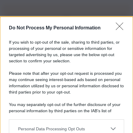
Do Not Process My Personal Information
Iscriviti alla nostra Newsletter
If you wish to opt-out of the sale, sharing to third parties, or
Iscriviti alla nostra newsletter per non perdere le ultime
processing of your personal or sensitive information for
novità
targeted advertising by us, please use the below opt-out
section to confirm your selection.
Iscriviti Ora
Please note that after your opt-out request is processed you
may continue seeing interest-based ads based on personal
information utilized by us or personal information disclosed to
third parties prior to your opt-out.
You may separately opt-out of the further disclosure of your
personal information by third parties on the IAB’s list of
© 2026 | Ediservice s.r.l. 95126 Catania – Via Principe
downstream participants.
Nicola, 22 – P.IVA: 01153210875 – Cciaa Catania n.
Personal Data Processing Opt Outs
This information may also be disclosed by us to third parties
01153210875 – Quotidiano di Sicilia usufruisce dei