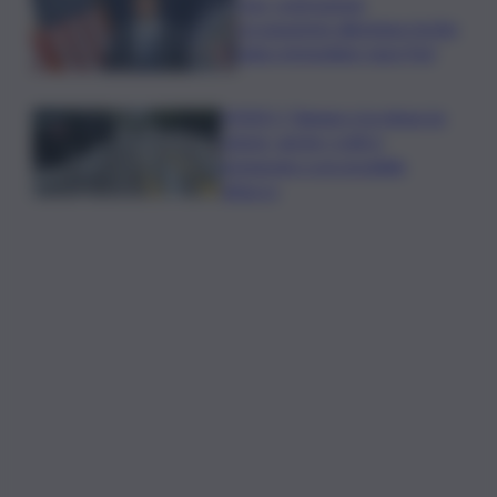
Usa, contrazione
occupazione allontana rischio
rialzo immediato tassi Fed
VIDEO | Taiwan e la minaccia
cinese, anche i civili si
preparano a un possibile
attacco