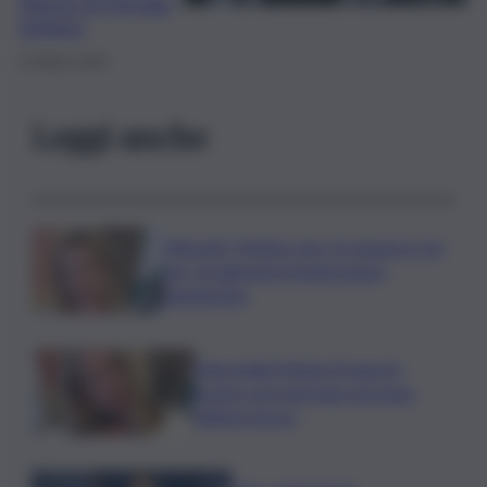
Museo di Petralia
Sottana
12 Marzo 2025
Leggi anche
Migranti, Meloni: non c’è spazio in Ue
per chi alimenta immigrazione
clandestina
Marcinella,Meloni: 8 agosto
presto sarà giornata europea
vittime lavoro