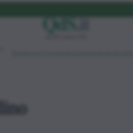
giovedì 6 agosto 2026
Ambiente
Lavoro
Economia
Politica
Cultura
Dai Mercati
Podcast
Vid
lino