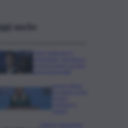
ggi anche
Covid, ‘Conte-day’ in
commissione: “non sono un
eroe ma un uomo corretto,
non troverete nulla”
Guccini, Meloni:
l’ho amato e mi ha
formato,
continuerò a
cantarlo
Palermo, l’operazione