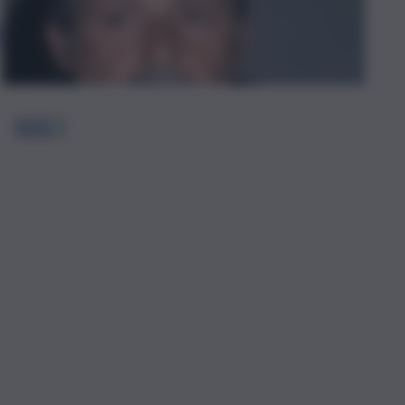
è
1
2
3
…