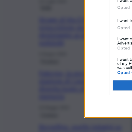
I want t
13 Luglio 2024
Sicilia
Opted 
Strage di Via D’Amelio,
I want t
prescrizione per le accuse di
Opted 
depistaggio ai danni di tre
I want 
poliziotti
Advertis
Opted 
4 Giugno 2024
I want t
Province
of my P
was col
Palermo, la vecchia
Opted 
stazione di Capaci
diventa luogo di
memoria
16 Maggio 2024
Cronaca
Borsellino, quelle indagini su