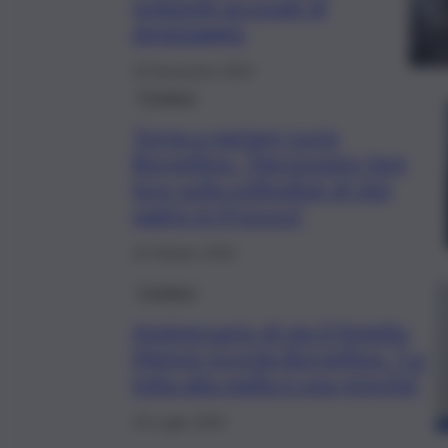
poliziotti accusati di
depistaggio
15 Novembre 2024
Cronaca
Torna a parlare Lucia
Borsellino: “Necessario fare
luce sulla solitudine di mio
padre in Procura”
15 Ottobre 2024
Cronaca
Anniversario di via D’Amelio,
Meloni ricorda Borsellino: “La
lotta alla mafia è una priorità”
19 Luglio 2024