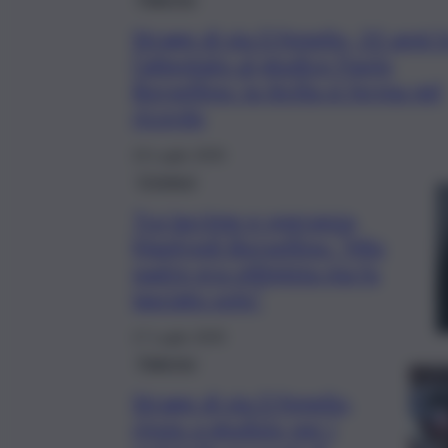
Strage di via D’Amelio, 33 anni f
l’attentato al giudice Paolo
Borsellino: la Sicilia si ferma nel
ricordo
19 Luglio 2025
Cronaca
Tra lacrime e speranza,
Manfredi Borsellino: “Mio
padre era ottimista ma fu
lasciato solo”
17 Luglio 2025
Palermo
Strage di via D’Amelio,
rinvio a giudizio per i