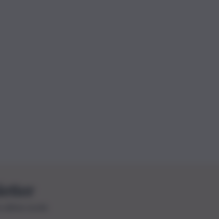
letter
le ultime novità