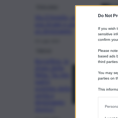
Primo piano
Do Not Pr
Via D’Amelio, anatomia di
una strage e anatomia di
If you wish 
un depistaggio
sensitive in
confirm your
19 Luglio 2024
Palermo
Please note
based ads b
Borsellino, lo
third parties
sfogo della
You may sepa
figlia: “Su mio
parties on t
padre
scempio della
This informa
verità e
Participants
depistaggio
Persona
storico”