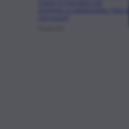
Capaci e l’incontro mai
avvenuto a Caltanissetta: “Non 
uno scoop”
16 Aprile 2024