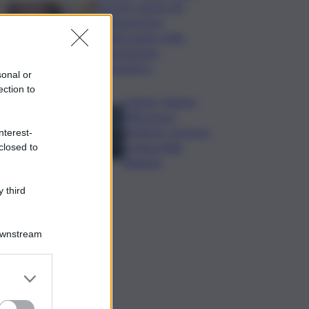
Varchi è anche nel
Sottogoverno:
D’Alessandro nella
commissione
Urbanistica
sonal or
ection to
Cefpas, Sabrina
Cillia nuova
direttrice: arriva la
nterest-
nomina della
closed to
Regione
 third
Downstream