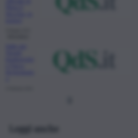
ufficiale di
Plinio il
Vecchio, le
ipotesi
9 Maggio 2021
Agricoltura
Valle dei
Templi,
biodiversità
e Parco
Archeologic
o
2 Febbraio 2021
1
Leggi anche