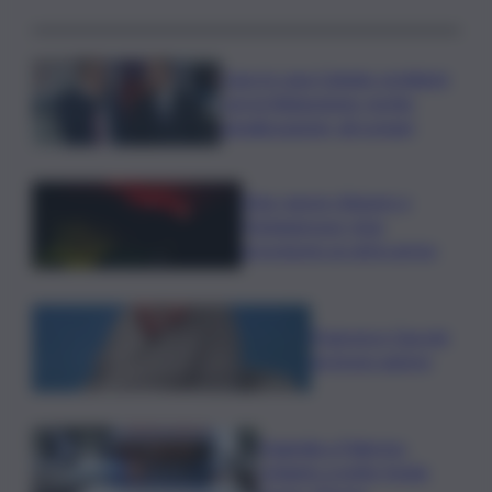
Caos in casa Catania, problemi
con la fideiussione: rischio
penalizzazione, gli scenari
Etna, nuove chiusure a
Fontanarossa; stop
provvisorio ai voli in arrivo
Francesco Guccini
un bravo autore
Tragedia a Palermo:
schianto a notte fonda,