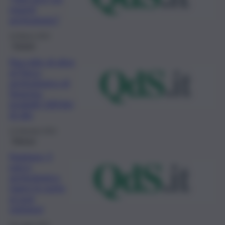
reperti
archeologici”
10 Marzo 2022
Trapani
Raccolte di olive
al Parco
archeologico di
Segesta:
prodotti 100 litri
di olio
12 Gennaio 2022
Ragusa
Kaukana, il
parco
archeologico
riapre le porte
ai suoi
visitatori