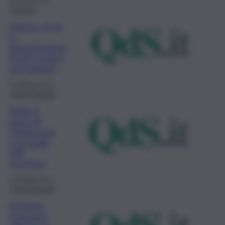
24 Luglio 2021
Ragusa
Ragusa, al via
la
manutenzione
di siti e parchi
archeologici
26 Maggio 2021
Beni Culturali
Sicilia, il
parco di
Tindari apre
e accoglie
200
croceristi
19 Maggio 2021
Beni Culturali
Ercolano,
rinvenuto