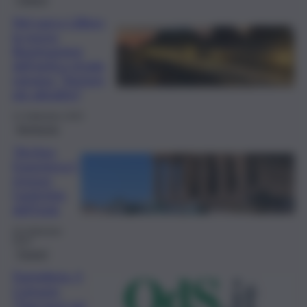
Nel parco Lilibeo
la nuova
illuminazione
dell’antica strada
romana: “Sempre
più attrattivi”
12 Settembre 2025
Agrigento
“Archeo
Experience”:
rivivere
l’antichità
dell’Isola
26 Settembre
2024
Trapani
Pantelleria, il
Comune:
“Fare luce sui