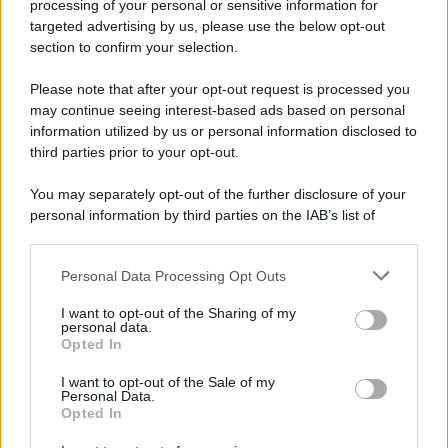
Iscriviti alla nostra newsletter per non perdere le ultime
processing of your personal or sensitive information for
novità
targeted advertising by us, please use the below opt-out
section to confirm your selection.
Iscriviti Ora
Please note that after your opt-out request is processed you
may continue seeing interest-based ads based on personal
information utilized by us or personal information disclosed to
third parties prior to your opt-out.
You may separately opt-out of the further disclosure of your
personal information by third parties on the IAB’s list of
© 2026 | Ediservice s.r.l. 95126 Catania – Via Principe
downstream participants.
Nicola, 22 – P.IVA: 01153210875 – Cciaa Catania n.
Personal Data Processing Opt Outs
This information may also be disclosed by us to third parties
01153210875 – Quotidiano di Sicilia usufruisce dei
on the IAB’s List of Downstream Participants that may further
contributi di cui al D.lgs n. 70/2017
I want to opt-out of the Sharing of my
disclose it to other third parties.
personal data.
Opted In
I want to opt-out of the Sale of my
Personal Data.
Chi Siamo
Opted In
Fondazione Etica e Valori Marilù Tregua
Fondatore Carlo Alberto Tregua