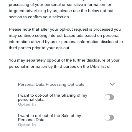
Iscriviti alla nostra newsletter per non perdere le ultime
processing of your personal or sensitive information for
novità
targeted advertising by us, please use the below opt-out
section to confirm your selection.
Iscriviti Ora
Please note that after your opt-out request is processed you
may continue seeing interest-based ads based on personal
information utilized by us or personal information disclosed to
third parties prior to your opt-out.
You may separately opt-out of the further disclosure of your
personal information by third parties on the IAB’s list of
© 2026 | Ediservice s.r.l. 95126 Catania – Via Principe
downstream participants.
Nicola, 22 – P.IVA: 01153210875 – Cciaa Catania n.
Personal Data Processing Opt Outs
This information may also be disclosed by us to third parties
01153210875 – Quotidiano di Sicilia usufruisce dei
on the IAB’s List of Downstream Participants that may further
contributi di cui al D.lgs n. 70/2017
I want to opt-out of the Sharing of my
disclose it to other third parties.
personal data.
Opted In
I want to opt-out of the Sale of my
Personal Data.
Chi Siamo
Opted In
Fondazione Etica e Valori Marilù Tregua
Fondatore Carlo Alberto Tregua