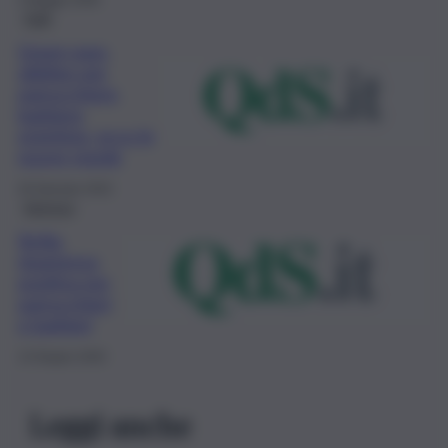
3 Maggio 2026
Fatti
Green pass,
obbligo per
parrucchiere,
barbiere,
estetista, ecco le
nuove regole
20 Gennaio 2022
Impresa
Sicilia,
ripartenza
positiva per
parrucchieri
e barbieri
13 Giugno 2020
Leggi anche