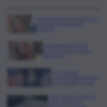
Migranti, Meloni: non c’è spazio in Ue
per chi alimenta immigrazione
clandestina
Marcinella,Meloni: 8 agosto
presto sarà giornata europea
vittime lavoro
Usa, contrazione
occupazione allontana rischio
rialzo immediato tassi Fed
VIDEO | Taiwan e la minaccia
cinese, anche i civili si