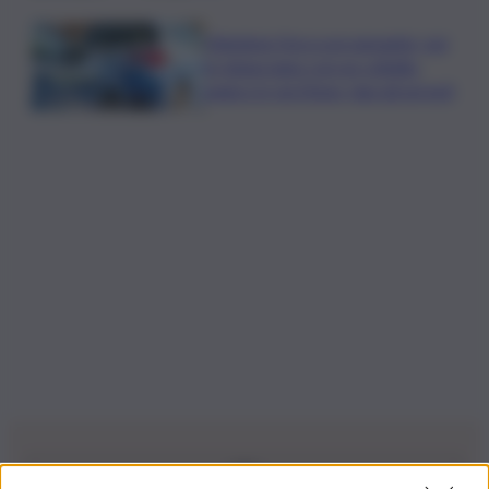
Chiedono l’ora a un passante, poi
lo minacciano con un coltello:
panico in via Etnea, due gli arresti