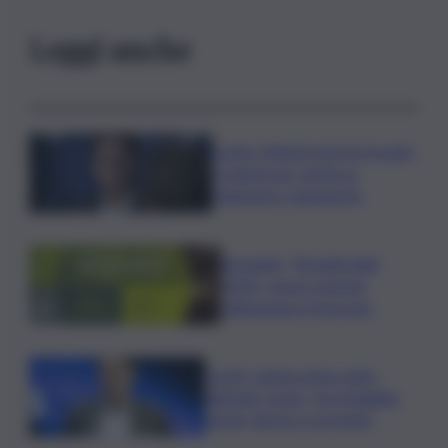
Leggi anche
Conte: Meloni non ha trovato
5 minuti per verità su
Delmastro-Santanchè
Bevande, “BrauBeviale
2026”: nuovi consumi
ridisegnano il mercato
Covid, Campo largo unito
difende Conte: “ha ristabilito
verità, destra si arrenda”