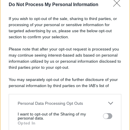
Do Not Process My Personal Information
Iscriviti alla nostra Newsletter
If you wish to opt-out of the sale, sharing to third parties, or
Iscriviti alla nostra newsletter per non perdere le ultime
processing of your personal or sensitive information for
novità
targeted advertising by us, please use the below opt-out
section to confirm your selection.
Iscriviti Ora
Please note that after your opt-out request is processed you
may continue seeing interest-based ads based on personal
information utilized by us or personal information disclosed to
third parties prior to your opt-out.
You may separately opt-out of the further disclosure of your
personal information by third parties on the IAB’s list of
© 2026 | Ediservice s.r.l. 95126 Catania – Via Principe
downstream participants.
Nicola, 22 – P.IVA: 01153210875 – Cciaa Catania n.
Personal Data Processing Opt Outs
This information may also be disclosed by us to third parties
01153210875 – Quotidiano di Sicilia usufruisce dei
on the IAB’s List of Downstream Participants that may further
contributi di cui al D.lgs n. 70/2017
I want to opt-out of the Sharing of my
disclose it to other third parties.
personal data.
Opted In