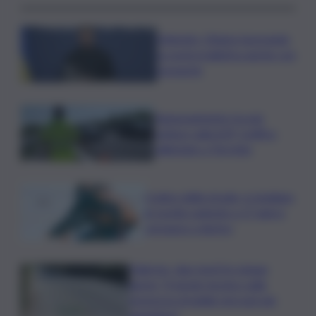
Zelensky: Stiamo lavorando
su nostra balistica anche con
Leonardo
Tamponamento tra più
vetture sulla A29, traffico
rallentato a Torretta
Codice della strada, si studiano
le novità: patente a 17 anni e
sorpasso a destra
Palermo, due morti in cinque
giorni: “Il tavolo tecnico sulla
sicurezza stradale non può più
aspettare”