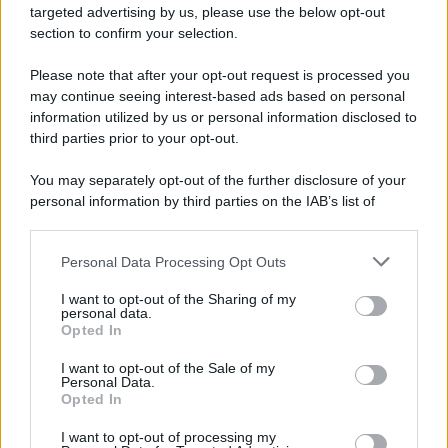
novità
targeted advertising by us, please use the below opt-out
section to confirm your selection.
Iscriviti Ora
Please note that after your opt-out request is processed you
may continue seeing interest-based ads based on personal
information utilized by us or personal information disclosed to
third parties prior to your opt-out.
You may separately opt-out of the further disclosure of your
personal information by third parties on the IAB’s list of
© 2026 | Ediservice s.r.l. 95126 Catania – Via Principe
downstream participants.
Nicola, 22 – P.IVA: 01153210875 – Cciaa Catania n.
Personal Data Processing Opt Outs
This information may also be disclosed by us to third parties
01153210875 – Quotidiano di Sicilia usufruisce dei
on the IAB’s List of Downstream Participants that may further
contributi di cui al D.lgs n. 70/2017
I want to opt-out of the Sharing of my
disclose it to other third parties.
personal data.
Opted In
I want to opt-out of the Sale of my
Personal Data.
Chi Siamo
Opted In
Fondazione Etica e Valori Marilù Tregua
Fondatore Carlo Alberto Tregua
Lavora con noi
I want to opt-out of processing my