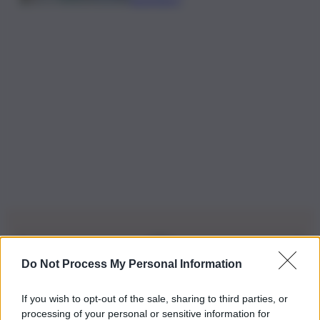
Do Not Process My Personal Information
Iscriviti alla nostra Newsletter
If you wish to opt-out of the sale, sharing to third parties, or
Iscriviti alla nostra newsletter per non perdere le ultime
processing of your personal or sensitive information for