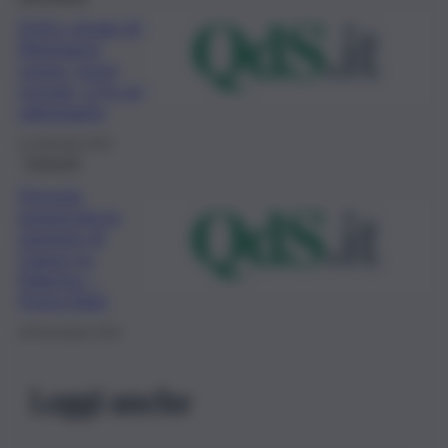
Dc8 e strage di
Montagna
Longa, nuovi
scenari, ci fu un
sabotaggio
21 Gennaio 2022
Trasporti
Ferrovie,
inaugurata la
stazione di
Capaci su
Palermo –
Punta Raisi
29 Novembre 2021
Leggi anche