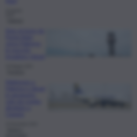
Raisi
25 Agosto
2025
Palermo
Stop al treno da
Punta Raisi
verso Palermo:
le mucche
invadono i binari
18 Maggio 2025
Province
Maltempo a
Palermo e disagi
in aeroporto,
volo da Londra
dirottato a
Catania
10 Novembre 2024
Storie e
personaggi