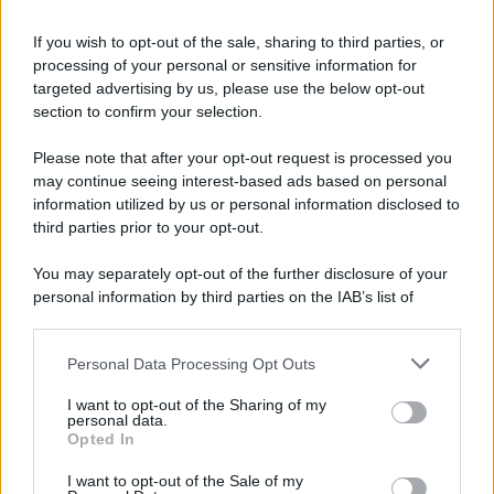
Iscriviti alla nostra Newsletter
If you wish to opt-out of the sale, sharing to third parties, or
Iscriviti alla nostra newsletter per non perdere le ultime
processing of your personal or sensitive information for
novità
targeted advertising by us, please use the below opt-out
section to confirm your selection.
Iscriviti Ora
Please note that after your opt-out request is processed you
may continue seeing interest-based ads based on personal
information utilized by us or personal information disclosed to
third parties prior to your opt-out.
You may separately opt-out of the further disclosure of your
personal information by third parties on the IAB’s list of
© 2026 | Ediservice s.r.l. 95126 Catania – Via Principe
downstream participants.
Nicola, 22 – P.IVA: 01153210875 – Cciaa Catania n.
Personal Data Processing Opt Outs
This information may also be disclosed by us to third parties
01153210875 – Quotidiano di Sicilia usufruisce dei
on the IAB’s List of Downstream Participants that may further
contributi di cui al D.lgs n. 70/2017
I want to opt-out of the Sharing of my
disclose it to other third parties.
personal data.
Opted In
I want to opt-out of the Sale of my