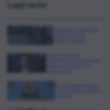
Leggi anche
Bitdefender: popolarità de
L’Odissea usata per
diffondere malware
Covid, ‘Conte-day’ in
commissione: “non sono un eroe
ma un uomo corretto, non
troverete nulla”
Guccini, Meloni: l’ho amato
e mi ha formato, continuerò
a cantarlo