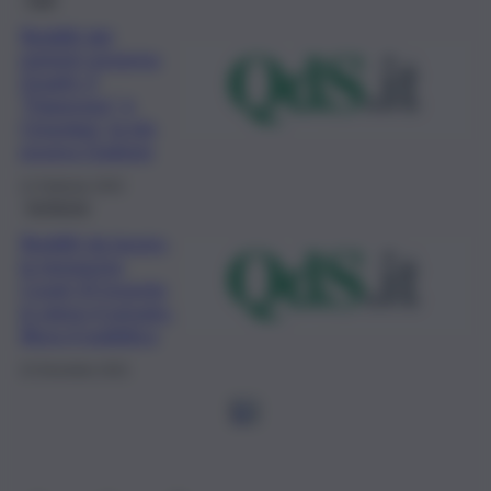
Redditi dei
ministri governo
Draghi: il
“Paperone” è
Cingolani, la più
povera Dadone
11 Febbraio 2022
Inchiesta
Redditi da lavoro,
la tempesta
Covid-19 investe
in pieno il privato.
Illeso il pubblico
22 Dicembre 2021
1
2