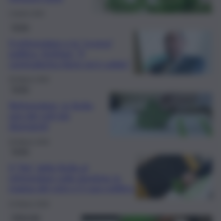
2 Aprile 2026
Sicilia
Il referendum e la “scossa”
politica, Schifani: “Il
centrodestra tiene ed è solido”
30 Marzo 2026
Sicilia
Referendum, in Sicilia
uno dei voti più
divergenti
26 Marzo 2026
Sicilia
Il “No” della Sicilia al
referendum sulla giustizia: la
mappa del voto e il caso politico
24 Marzo 2026
Editoriale