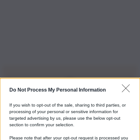
Do Not Process My Personal Information
Iscriviti alla nostra Newsletter
If you wish to opt-out of the sale, sharing to third parties, or
Iscriviti alla nostra newsletter per non perdere le ultime
processing of your personal or sensitive information for
novità
targeted advertising by us, please use the below opt-out
section to confirm your selection.
Iscriviti Ora
Please note that after your opt-out request is processed you