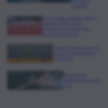
“Autunno in
Barbagia”
Sport in Sicilia, pubblicato l’elenco
delle oltre 1800 società
beneficiarie dei voucher per i
giovani dai 6 ai 16 anni
Migranti, Vannacci: bloccare
ingressi da rotta balcanica
con barriere
Europei nuoto,
Paltrinieri bronzo nella
5 km