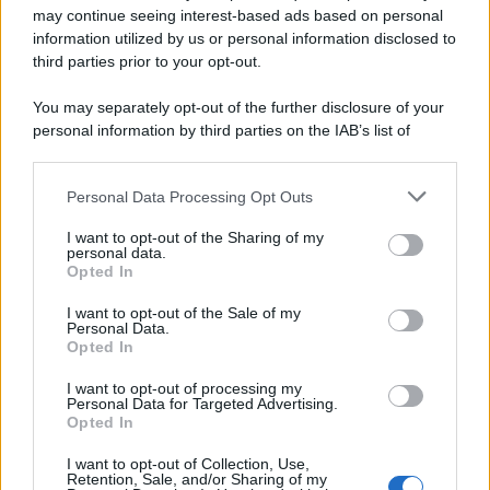
may continue seeing interest-based ads based on personal
information utilized by us or personal information disclosed to
third parties prior to your opt-out.
You may separately opt-out of the further disclosure of your
personal information by third parties on the IAB’s list of
© 2026 | Ediservice s.r.l. 95126 Catania – Via Principe
downstream participants.
Nicola, 22 – P.IVA: 01153210875 – Cciaa Catania n.
Personal Data Processing Opt Outs
This information may also be disclosed by us to third parties
01153210875 – Quotidiano di Sicilia usufruisce dei
on the IAB’s List of Downstream Participants that may further
contributi di cui al D.lgs n. 70/2017
I want to opt-out of the Sharing of my
disclose it to other third parties.
personal data.
Opted In
I want to opt-out of the Sale of my
Personal Data.
Chi Siamo
Opted In
Fondazione Etica e Valori Marilù Tregua
Fondatore Carlo Alberto Tregua
Lavora con noi
I want to opt-out of processing my
Personal Data for Targeted Advertising.
Gerenza
Opted In
I want to opt-out of Collection, Use,
Retention, Sale, and/or Sharing of my