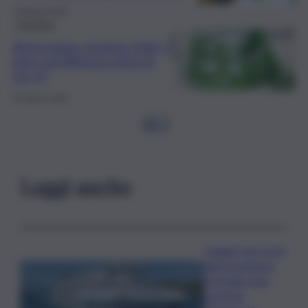
23 Marzo 2026
Giustizia
Referendum giustizia 2026, il
dato sull’affluenza dopo le
ore 12
22 Marzo 2026
1
2
…
Leggi anche
Viaggio nel cuore
della Sardegna,
Grimaldi Lines
sostiene