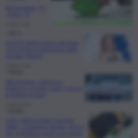
Referendum, ho
votato “Sì”
24 Marzo 2026
QdS Tv
VIDEO| Referendum giustizia,
vince il No: il commento della
premier Meloni
23 Marzo 2026
Palermo
Referendum, dramma a
Palermo: si sente male e muore
rivelatore di dati
23 Marzo 2026
Giustizia
LIVE | Referendum giustizia
2026, i risultati in diretta: vince il
No, in Sicilia lo scarto più ampio