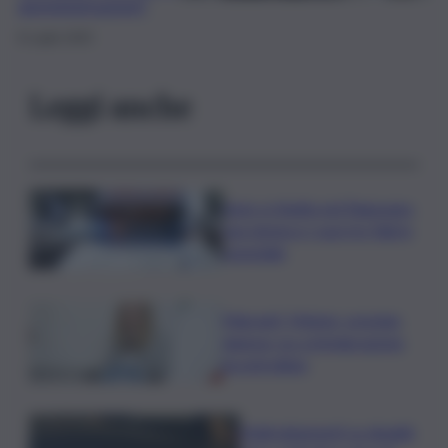
amministrazioni”
8 Luglio 2025
Leggi anche
Auto si ribalta nel Ragusano,
una donna e i suoi tre figli in
ospedale
Migranti, Meloni- premier
danese: no a immigrazione
incontrollata
Maltrattamenti su disabili,