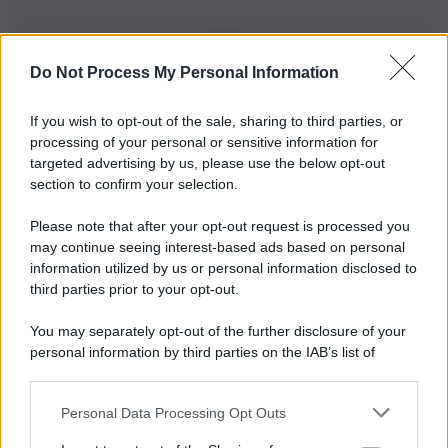
Do Not Process My Personal Information
Iscriviti alla nostra Newsletter
If you wish to opt-out of the sale, sharing to third parties, or
Iscriviti alla nostra newsletter per non perdere le ultime
processing of your personal or sensitive information for
novità
targeted advertising by us, please use the below opt-out
section to confirm your selection.
Iscriviti Ora
Please note that after your opt-out request is processed you
may continue seeing interest-based ads based on personal
information utilized by us or personal information disclosed to
third parties prior to your opt-out.
You may separately opt-out of the further disclosure of your
personal information by third parties on the IAB’s list of
© 2026 | Ediservice s.r.l. 95126 Catania – Via Principe
downstream participants.
Nicola, 22 – P.IVA: 01153210875 – Cciaa Catania n.
Personal Data Processing Opt Outs
This information may also be disclosed by us to third parties
01153210875 – Quotidiano di Sicilia usufruisce dei
on the IAB’s List of Downstream Participants that may further
contributi di cui al D.lgs n. 70/2017