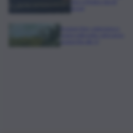
choc a Modica: due gli
arresti
Eruzione Etna, colata lavica e
cenere nella notte: voli in arrivo
sospesi fino alle 17