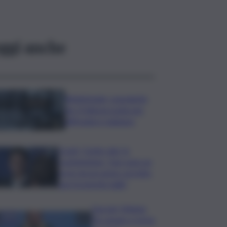
ggi anche
Bitdefender: popolarità
de L’Odissea usata per
diffondere malware
Covid, ‘Conte-day’ in
commissione: “non sono un
eroe ma un uomo corretto,
non troverete nulla”
Guccini, Meloni:
l’ho amato e mi ha