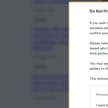
casa e carabinieri: arrestato
9 Ottobre 2024
Do Not Pr
Cronaca
If you wish 
Ubriaco alla guida, dopo un
sensitive in
confirm your
controllo si scaglia contro i
carabinieri: arrestato a
Please note
Raffadali
based ads b
third parties
25 Maggio 2024
You may sepa
Cronaca
parties on t
Suona troppo al citofono, dopo 
This informa
rimprovero scoppia la rissa: 5
Participants
denunciati a Misterbianco
Persona
3 Gennaio 2024
I want t