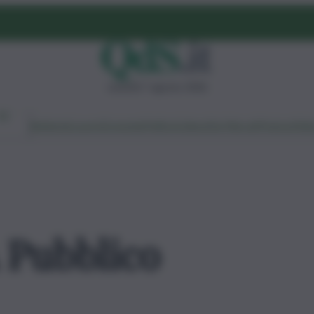
venerdì 7 agosto 2026
Ambiente
Lavoro
Economia
Politica
Cultura
Dai Mercati
Podcast
Vid
 Pubblico