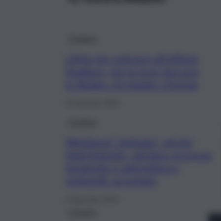
Cronaca
Litiga per entrare all’Allianz
Stadium, ma la Juve giocava
in Belgio. Arrestato 35enne
23 Gennaio 2025
Cronaca
Weekend “animato” ad Aci
Sant’Antonio, ubriaco provoca
incidente e aggredisce i
poliziotti: arrestato
2 Dicembre 2024
Cronaca