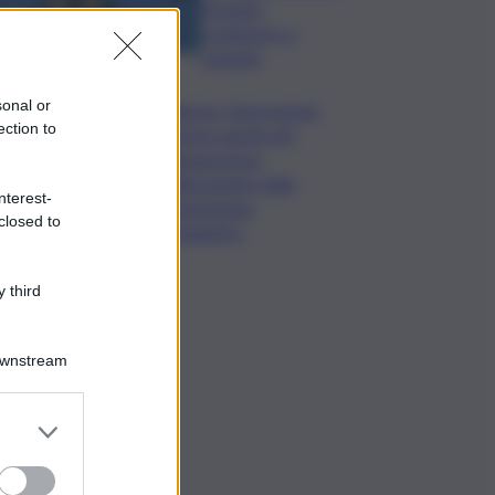
formato,
continuerò a
cantarlo
sonal or
Palermo, l’operazione
ection to
Varchi è anche nel
Sottogoverno:
D’Alessandro nella
nterest-
commissione
closed to
Urbanistica
 third
Downstream