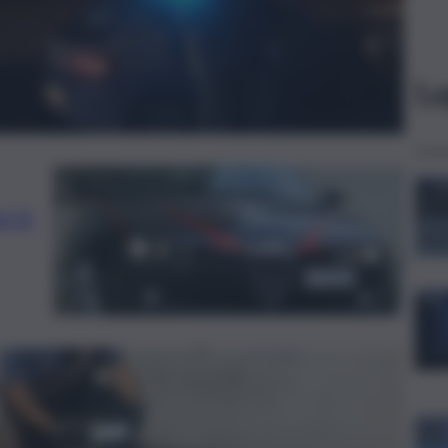
Le
o in