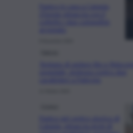
Panico in casa a Catania,
25enne minaccia con il
coltello i due coinquilini:
arrestato
8 Novembre 2024
Palermo
Tentano di sedare lite e finiscon
ospedale, violenza contro due
carabinieri a Palermo
11 Ottobre 2024
Cronaca
Panico nel centro storico di
Catania, minaccia vicini di