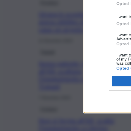
Province
Opted 
Girava in scooter di notte ma
I want t
aveva obbligo di restare a
Opted 
casa: un arresto a Catania
I want 
Advertis
11 Dicembre 2023
Opted 
Trapani
I want t
of my P
Senza patente, fugge
was col
Opted 
all’Alt: scattano
l’inseguimento e l’arresto a
Trapani
7 Dicembre 2023
Cronaca
Non si ferma all’Alt, scatta
l’inseguimento a Librino: