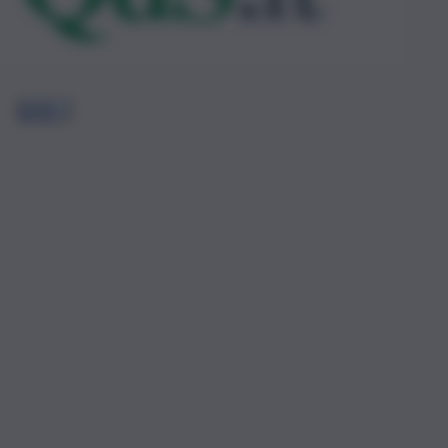
1
2
3
…