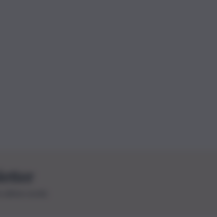
letter
le ultime novità