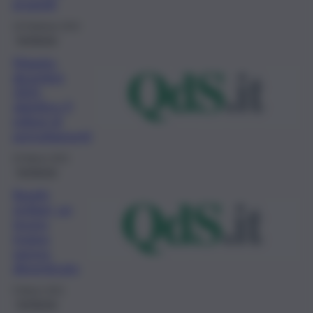
progetti
19 Febbraio 2022
Inchiesta
Maggio-
dicembre
2021,
obiettivo 9
milioni di
pernottamenti
25 Marzo 2021
Inchiesta
Borghi
siciliani, un
tesoro
troppo
spesso
dimenticato
5 Marzo 2021
Inchiesta