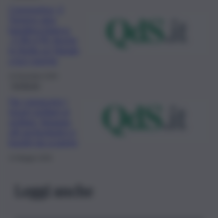
Coronavirus, il
Turismo alza
bandiera bianca,
-2,3% il Pil. Anche
in Sicilia un Natale
a luci spente
15 Dicembre 2020
Inchiesta
Far conoscere i
tesori siciliani ai
siciliani. Spiagge,
siti archeologici e
borghi da scoprire
14 Maggio 2020
Leggi anche