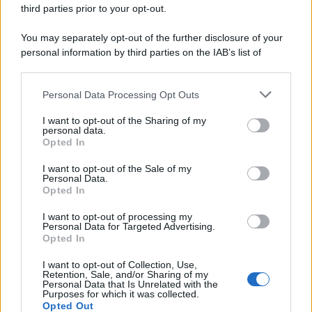
third parties prior to your opt-out.
You may separately opt-out of the further disclosure of your
personal information by third parties on the IAB’s list of
© 2026 | Ediservice s.r.l. 95126 Catania – Via Principe
downstream participants.
Nicola, 22 – P.IVA: 01153210875 – Cciaa Catania n.
Personal Data Processing Opt Outs
This information may also be disclosed by us to third parties
01153210875 – Quotidiano di Sicilia usufruisce dei
on the IAB’s List of Downstream Participants that may further
contributi di cui al D.lgs n. 70/2017
I want to opt-out of the Sharing of my
disclose it to other third parties.
personal data.
Opted In
I want to opt-out of the Sale of my
Personal Data.
Chi Siamo
Opted In
Fondazione Etica e Valori Marilù Tregua
Fondatore Carlo Alberto Tregua
Lavora con noi
I want to opt-out of processing my
Personal Data for Targeted Advertising.
Gerenza
Opted In
I want to opt-out of Collection, Use,
Retention, Sale, and/or Sharing of my
Personal Data that Is Unrelated with the
Purposes for which it was collected.
Opted Out
Scarica l’app