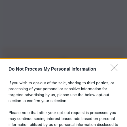
Do Not Process My Personal Information
Iscriviti alla nostra Newsletter
If you wish to opt-out of the sale, sharing to third parties, or
Iscriviti alla nostra newsletter per non perdere le ultime
processing of your personal or sensitive information for
novità
targeted advertising by us, please use the below opt-out
section to confirm your selection.
Iscriviti Ora
Please note that after your opt-out request is processed you
may continue seeing interest-based ads based on personal
information utilized by us or personal information disclosed to