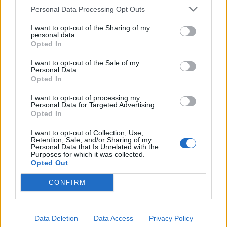
Personal Data Processing Opt Outs
This information may also be disclosed by us to third parties
01153210875 – Quotidiano di Sicilia usufruisce dei
on the IAB’s List of Downstream Participants that may further
contributi di cui al D.lgs n. 70/2017
I want to opt-out of the Sharing of my
disclose it to other third parties.
personal data.
Opted In
I want to opt-out of the Sale of my
Personal Data.
Chi Siamo
Opted In
Fondazione Etica e Valori Marilù Tregua
Fondatore Carlo Alberto Tregua
Lavora con noi
I want to opt-out of processing my
Personal Data for Targeted Advertising.
Gerenza
Opted In
I want to opt-out of Collection, Use,
Retention, Sale, and/or Sharing of my
Personal Data that Is Unrelated with the
Purposes for which it was collected.
Opted Out
Scarica l’app
CONFIRM
Privacy Policy
Preferenze Privacy
Data Deletion
Data Access
Privacy Policy