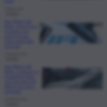
feriti
6 Ottobre 2024
Province
San Filippo del
Mela, minacciano
il sindaco per
avere l’acqua
prima degli altri:
arrestati
6 Settembre 2024
Province
San Filippo del
Mela, si oppone ai
Carabinieri dopo
aver bruciato dei
rifiuti e tre auto:
arrestato
23 Febbraio 2024
Cronaca