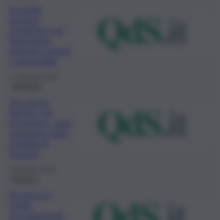
Incendio
devasta
scantinato nel
Messinese,
distrutti scooter
e automobili
27 Dicembre 2023
Ambiente
Discariche
abusive nel
messinese, maxi
sequestro della
Guardia di
Finanza
23 Febbraio 2022
Messina
Sicurezza e
tutela
occupazionale,