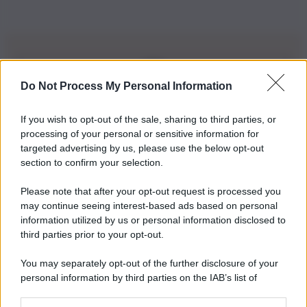
Do Not Process My Personal Information
Iscriviti alla nostra Newsletter
If you wish to opt-out of the sale, sharing to third parties, or
Iscriviti alla nostra newsletter per non perdere le ultime
processing of your personal or sensitive information for
novità
targeted advertising by us, please use the below opt-out
section to confirm your selection.
Iscriviti Ora
Please note that after your opt-out request is processed you
may continue seeing interest-based ads based on personal
information utilized by us or personal information disclosed to
third parties prior to your opt-out.
You may separately opt-out of the further disclosure of your
personal information by third parties on the IAB’s list of
© 2026 | Ediservice s.r.l. 95126 Catania – Via Principe
downstream participants.
Nicola, 22 – P.IVA: 01153210875 – Cciaa Catania n.