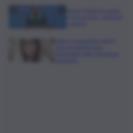
Guccini, Meloni: l’ho amato
e mi ha formato, continuerò
a cantarlo
Palermo, l’operazione Varchi è
anche nel Sottogoverno:
D’Alessandro nella commissione
Urbanistica