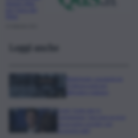
doppia sfida
per l’area del
Mela
14 Settembre 2021
Leggi anche
Bitdefender: popolarità de
L’Odissea usata per
diffondere malware
Covid, ‘Conte-day’ in
commissione: “non sono un eroe
ma un uomo corretto, non
troverete nulla”