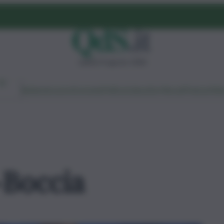
sabato 8 agosto 2026
Ambiente
Lavoro
Economia
Politica
Cultura
Dai Mercati
Podcast
Vid
-Boccia