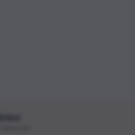
letter
le ultime novità