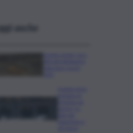
ggi anche
Caretta caretta, circa
280 nidi individuati in
Italia dopo record
2025
Quando arriva
l’assegno di
inclusione ad
agosto? Le
date del
pagamento e
dei rinnovi