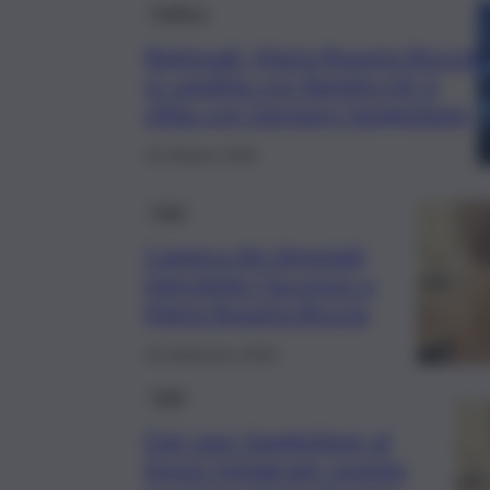
Politica
Regionali, Maria Rosaria Boccia
si candida con Bandecchi: è
sfida con Gennaro Sangiuliano
16 Ottobre 2025
Fatti
Camera dei deputati,
interdetto l’accesso a
Maria Rosaria Boccia
10 Settembre 2024
Fatti
Dal caso Sangiuliano al
boom Instagram: quanto