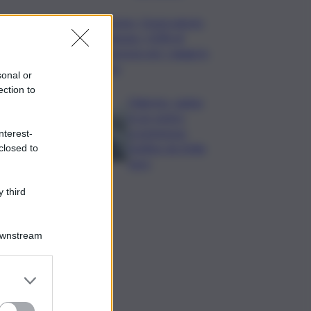
Turismo, Osservatorio
Telepass: +20% di
interesse per i viaggi in
auto
sonal or
ection to
Palermo, rapina
in un centro
scommesse:
nterest-
bottino da 5mila
closed to
euro
 third
Downstream