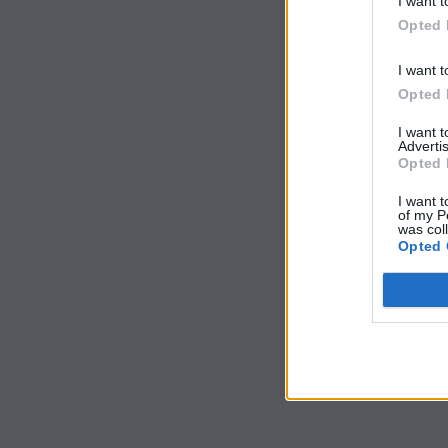
I want t
Opted 
I want t
Opted 
I want 
Advertis
Opted 
I want t
of my P
was col
Opted 