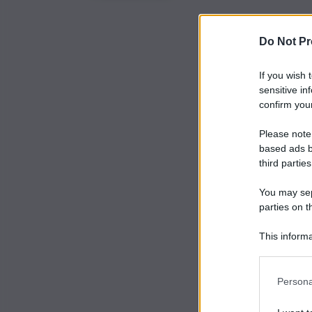
Do Not Pr
If you wish 
sensitive in
confirm your
Please note
based ads b
third parties
You may sepa
parties on t
This informa
Participants
Persona