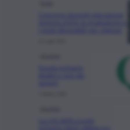
Scuola
Concorso docenti educazione
motoria 2024: le graduatorie e
i posti disponibili per regione
12 Luglio 2024
Istruzione
Scuola primaria,
giudizi e non più
numeri
7 Ottobre 2020
Istruzione
La crisi della scuola
primaria miete vittime tra