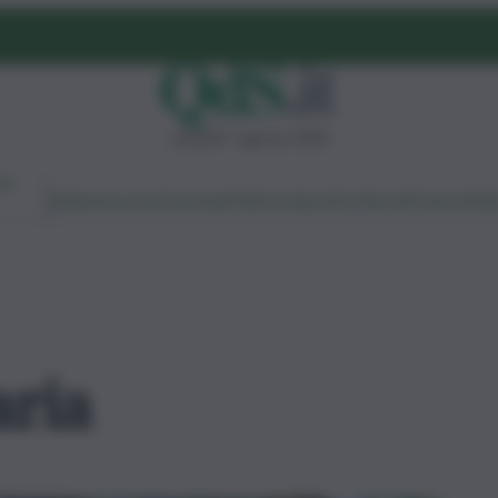
venerdì 7 agosto 2026
Ambiente
Lavoro
Economia
Politica
Cultura
Dai Mercati
Podcast
Vid
aria