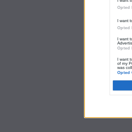
I want t
Opted 
I want t
Opted 
I want 
Advertis
Opted 
I want t
of my P
was col
Opted 