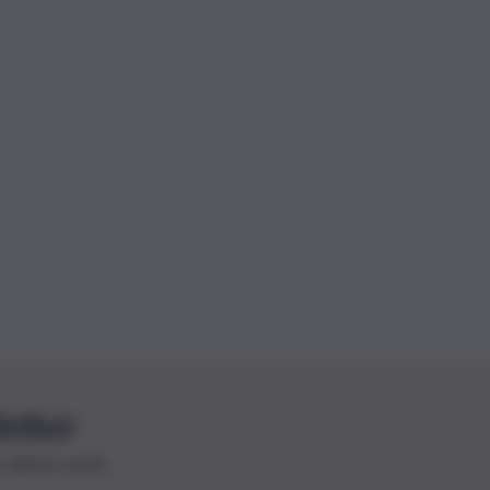
letter
le ultime novità