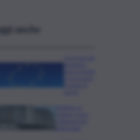
ggi anche
L’oroscopo del
weekend, i
segni fortunati
e le previsioni
di sabato 8
agosto
Policlinico di
Catania, in gara
l’adeguamento
antincendio