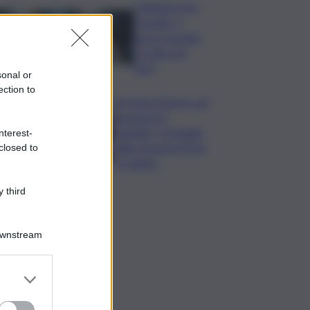
Collettore Aci
Castello, il
nuovo appello:
“Si sblocchi
l’iter”
sonal or
ection to
Se fosse il lavoro ad
assumere il
capitale? Un’analisi
nterest-
della vicenda Pfizer
closed to
a Catania
 third
Downstream