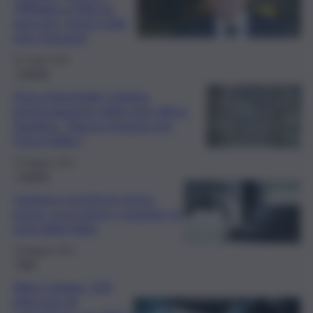
“Affidata a Sidra la
gara per i lavori nella
rete fognaria”
25 Luglio 2026
Catania
Zona Industriale Catania,
potenziamento della rete idrica.
Trantino: “Nuovo impulso per
l’Etna Valley”
31 Maggio 2026
Catania
Catania e provincia senza
acqua, ecco dove e quando: la
nota della Sidra
19 Maggio 2026
Fatti
Sidra Catania, 250
mila euro di