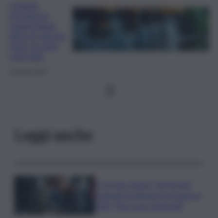
Catania,
prevista la
sospensione
idrica in alcune
zone: le aree
coinvolte
23 Aprile 2024
1
Leggi anche
Il “circolo vizioso” dei tirocini
regionali, la denuncia di Lauria al
QdS: “Non sono funzionali”