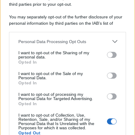
third parties prior to your opt-out.
You may separately opt-out of the further disclosure of your
personal information by third parties on the IAB’s list of
© 2026 | Ediservice s.r.l. 95126 Catania – Via Principe
downstream participants.
Nicola, 22 – P.IVA: 01153210875 – Cciaa Catania n.
Personal Data Processing Opt Outs
This information may also be disclosed by us to third parties
01153210875 – Quotidiano di Sicilia usufruisce dei
on the IAB’s List of Downstream Participants that may further
contributi di cui al D.lgs n. 70/2017
I want to opt-out of the Sharing of my
disclose it to other third parties.
personal data.
Opted In
I want to opt-out of the Sale of my
Personal Data.
Chi Siamo
Opted In
Fondazione Etica e Valori Marilù Tregua
Fondatore Carlo Alberto Tregua
Lavora con noi
I want to opt-out of processing my
Personal Data for Targeted Advertising.
Gerenza
Opted In
I want to opt-out of Collection, Use,
Retention, Sale, and/or Sharing of my
Personal Data that Is Unrelated with the
Purposes for which it was collected.
Opted Out
Scarica l’app