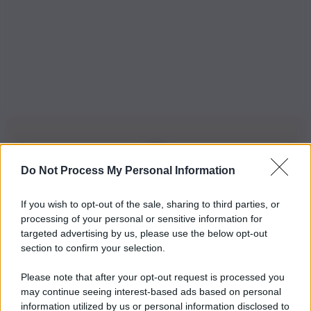
Do Not Process My Personal Information
Iscriviti alla nostra Newsletter
If you wish to opt-out of the sale, sharing to third parties, or
Iscriviti alla nostra newsletter per non perdere le ultime
processing of your personal or sensitive information for
novità
targeted advertising by us, please use the below opt-out
section to confirm your selection.
Iscriviti Ora
Please note that after your opt-out request is processed you
may continue seeing interest-based ads based on personal
information utilized by us or personal information disclosed to