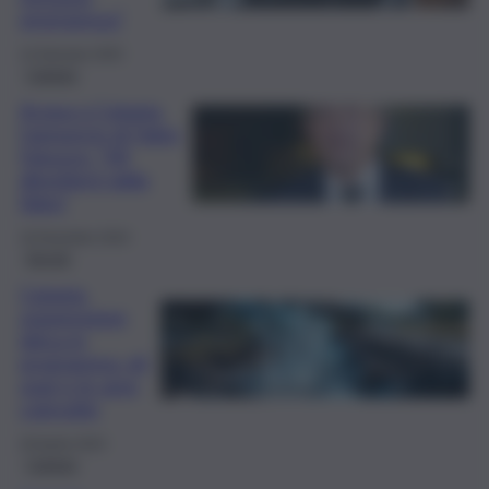
emergenza”
14 Gennaio 2025
Catania
Acqua a Catania,
l’annuncio di Fabio
Fatuzzo: “Mi
dimetterò dalla
Sidra”
16 Dicembre 2024
Servizi
Catania,
sospensione
idrica in
programma: gli
orari e le aree
coinvolte
29 Aprile 2024
Catania