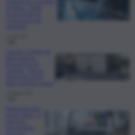
consulenze nel 2025.
Di Mulo: “Molti
incarichi figli di
contenziosi già
esistenti”
5 Luglio 2025
Fatti
Catania, il futuro di
Sidra appeso
all’aumento di
capitale. “Senza
resteremo fuori
dalla gestione unica”
27 Maggio 2025
Fatti
Razionamento
acqua, Sidra: “È
solo una
precauzione,
nessuna