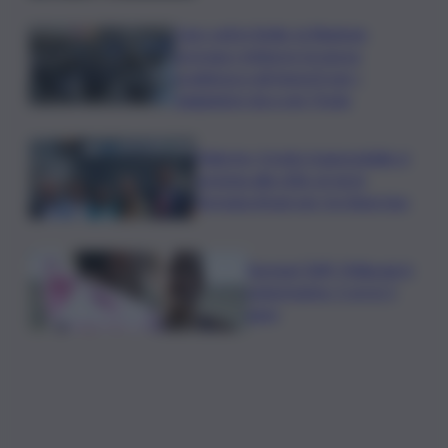
Caro voli in Sicilia, la Regione
proroga i rimborsi: la nuova
scadenza e gli importi per i
viaggiatori da e per l’Isola
Palermo, il molo trapezoidale si
avvicina alla città: al via la
fermata Amat per tre linee bus
Europei Tuffi, Pellacani è
pokerissimo: 5 ori in 5
gare