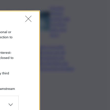
Messina,
riflettori
puntati sulla
crisi idrica
nella zona
sonal or
Nord
ection to
Safe: il prestito
europeo per gli
nterest-
armamenti che
closed to
vincolerebbe due
generazioni di italiani
 third
Downstream