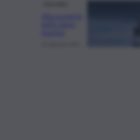
L’Astrolabio
Alla scoperta
dello sleep
tourism
25 Settembre 2024