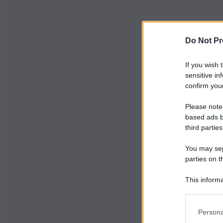
Do Not Pr
If you wish 
sensitive in
confirm your
Please note
based ads b
third parties
You may sepa
parties on t
This informa
Participants
Persona