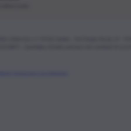
le ultime novità
26 | Ediservice s.r.l. 95126 Catania – Via Principe Nicola, 22 – P
3210875 – Quotidiano di Sicilia usufruisce dei contributi di cui al
Alberto Tregua
Lavora con noi
Gerenza