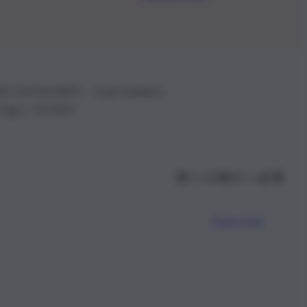
.IVA: 01153210875 – Cciaa Catania n.
 D.lgs n. 70/2017
Scarica l’app