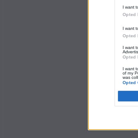
I want t
Opted 
I want t
Opted 
I want 
Advertis
Opted 
I want t
of my P
was col
Opted 