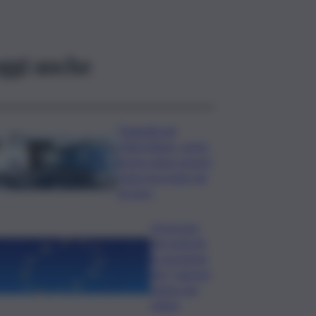
ggi anche
Tragedia nel
Palermitano, uomo
morto dopo essere
stato incornato da
un toro
Oroscopo
del venerdì,
le previsioni
del 7 agosto
segno per
segno