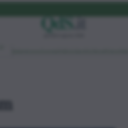
giovedì 6 agosto 2026
Ambiente
Lavoro
Economia
Politica
Cultura
Dai Mercati
Podcast
Vid
sm