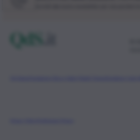
Iscriviti alla nostra newsletter per non perdere 
© 20
0115
Chi Siamo
Fondazione Etica e Valori Marilù Tregua
Fondatore Carlo 
Privacy Policy
Preferenze Privacy