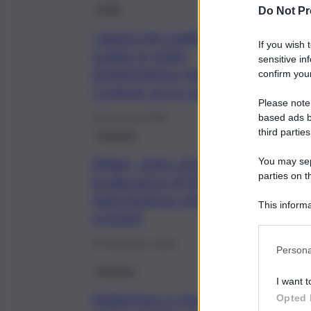
Sicilia
Do Not Pr
I danni del maltempo,
If you wish 
scatta lo stato
sensitive in
d’emergenza per 116
confirm your
Comuni: ecco quali
Please note
based ads b
23 Gennaio 2025
third parties
Messina
Rifiuti, stato d’emergenza per
You may sepa
parties on t
la discarica di Mazzarrà
Sant’Andrea: gli interventi
This informa
previsti
Participants
20 Novembre 2024
Persona
Messina
I want t
Maltempo e rischi, il sindaco
Opted 