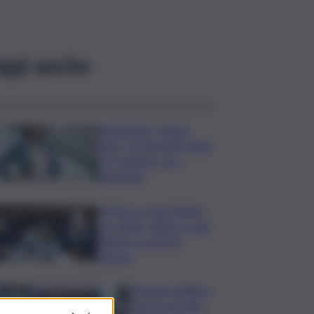
ggi anche
Risoluzione ‘campo
largo’ su Giorgetti agita
Pd, tensione con i
Riformisti
Vertice a casa Meloni
con Tajani, Salvini e Lupi:
bilancio e priorità
ripresa
Operaio siciliano
muore travolto