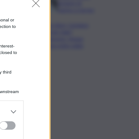
da lastre di
marmo a Carrara
sonal or
Banco Bpm, Castagna:
ection to
Agricole Italia?
Valuteremo, ritengo
fusione molto solida
nterest-
closed to
 third
Downstream