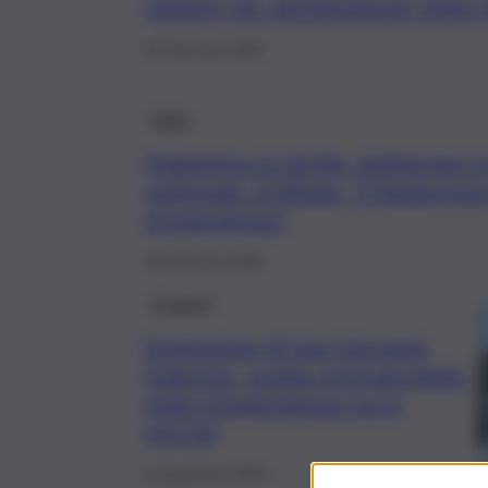
ministri per dichiarazione stato
24 Gennaio 2026
Sicilia
Maltempo in Sicilia, deliberato l
regionale. Schifani: “Chiederemo
d’emergenza”
22 Gennaio 2026
Cronaca
Esplosione di San Giovanni
Galermo, scatta proroga dello
stato d’emergenza: ecco
perché
4 Settembre 2025