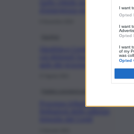
Gullo chiede nuovo stato
I want t
d’emergenza per Stromboli
Opted 
6 Novembre 2024
I want 
Advertis
Opted 
Giustizia
I want t
Giustizia e Covid, “Basta
of my P
coi detenuti fuori dalle
was col
Opted 
aule dei processi”
27 Agosto 2021
Pubblica amministrazione
Processo tributario, le
limitazioni delle udienze
imposte dal Covid
2 Gennaio 2021