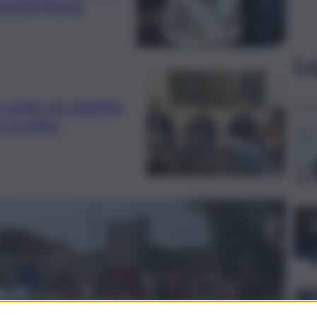
 d’emergenza
Le
o stato di calamità
 lo stato