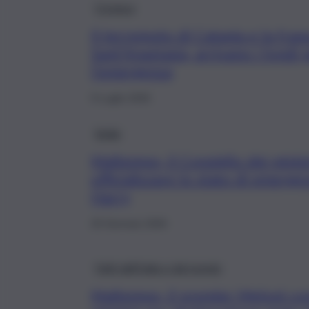
Cronaca
Il terremoto di Catania e la fran
Sant’Anastasia, arrivano i fondi
l’emergenza
9 Luglio 2026
Sicilia
Maltempo, il Consiglio dei ministr
ufficializzare lo stato di emerge
Harry
25 Gennaio 2026
Fatti dall’Italia e dal mondo
Maltempo, il premier Meloni con