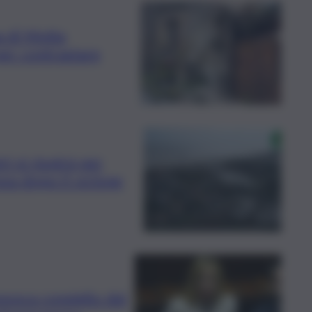
a di Motta
 per contrastare
i si riunirà per
nza dopo il ciclone
voca consiglio dei