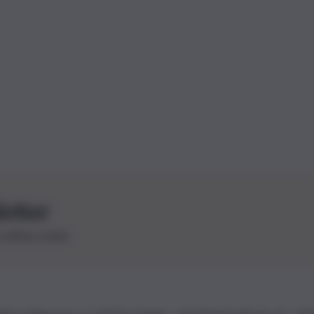
letter
le ultime novità