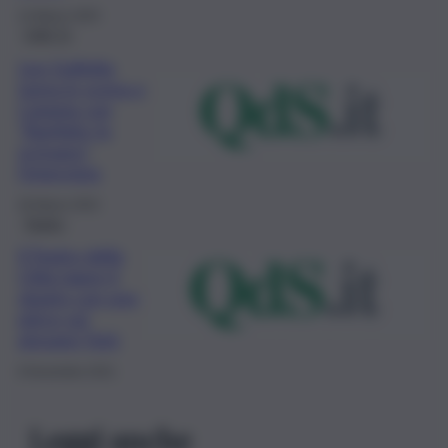
14 Marzo 2025
QdS Tv
Leo Gullotta
torna in scena a
Catania con
“Bartleby lo
scrivano”,
l’intervista
26 Marzo 2022
Teatro
Il Teatro della
Città riapre il
sipario con una
piéce sul
giovane Totò
8 Novembre 2021
Leggi anche