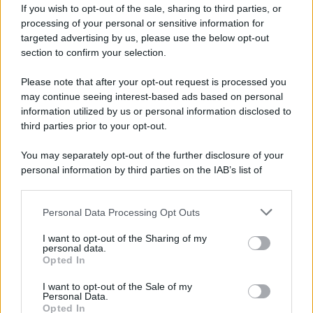
If you wish to opt-out of the sale, sharing to third parties, or
Iscriviti alla nostra newsletter per non perdere le ultime
processing of your personal or sensitive information for
novità
targeted advertising by us, please use the below opt-out
section to confirm your selection.
Iscriviti Ora
Please note that after your opt-out request is processed you
may continue seeing interest-based ads based on personal
information utilized by us or personal information disclosed to
third parties prior to your opt-out.
You may separately opt-out of the further disclosure of your
personal information by third parties on the IAB’s list of
© 2026 | Ediservice s.r.l. 95126 Catania – Via Principe
downstream participants.
Nicola, 22 – P.IVA: 01153210875 – Cciaa Catania n.
Personal Data Processing Opt Outs
This information may also be disclosed by us to third parties
01153210875 – Quotidiano di Sicilia usufruisce dei
on the IAB’s List of Downstream Participants that may further
contributi di cui al D.lgs n. 70/2017
I want to opt-out of the Sharing of my
disclose it to other third parties.
personal data.
Opted In
I want to opt-out of the Sale of my
Personal Data.
Chi Siamo
Opted In
Fondazione Etica e Valori Marilù Tregua