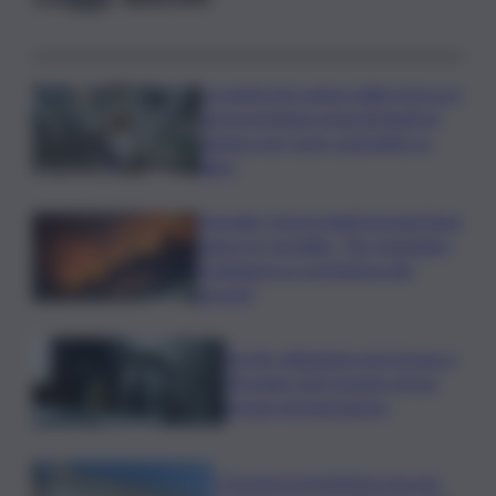
La parità nel campo della ricerca è
ancora lontana ostacoli legati al
genere per nove scienziate su
dieci
Acireale, il tema degli incendi tiene
banco in Consiglio. “Far rispettare
l’ordinanza su scerbatura dei
terreni”
Siccità, abitazioni senz’acqua a
Terrasini. Dal Comune arriva
bypass di emergenza
I Governi promettono ma non