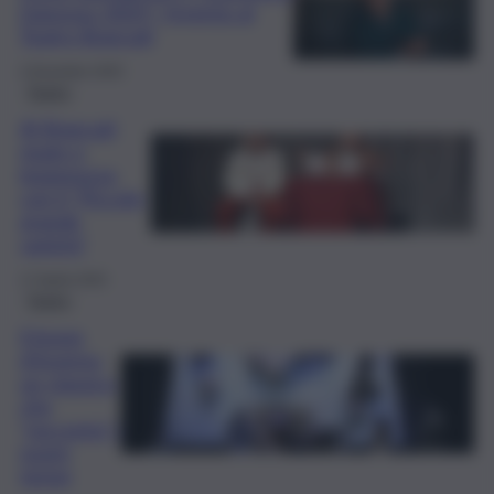
Danzuso 2025”: l’evento al
Teatro Brancati
4 Dicembre 2025
Teatro
Al Brancati
risate e
leggerezza
con il “Piccolo
grande
varietà”
17 Aprile 2025
Teatro
Il leone
d’inverno,
un classico
che
“racconta” i
nostri
tempi