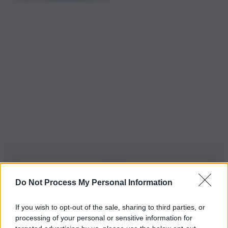
Do Not Process My Personal Information
Iscriviti alla nostra Newsletter
If you wish to opt-out of the sale, sharing to third parties, or
Iscriviti alla nostra newsletter per non perdere le ultime
processing of your personal or sensitive information for
novità