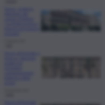
turismo
Terme, scatta la
riduzione dei
canoni. Schifani:
“La Sicilia pronta a
imporsi nel turismo
termale”
4 Febbraio 2025
Fatti
Terme di Acireale e
Sciacca, disposte
analisi per
escludere
contaminazione
batterica delle
acque
29 Novembre 2024
Sicilia
Terme di Acireale,