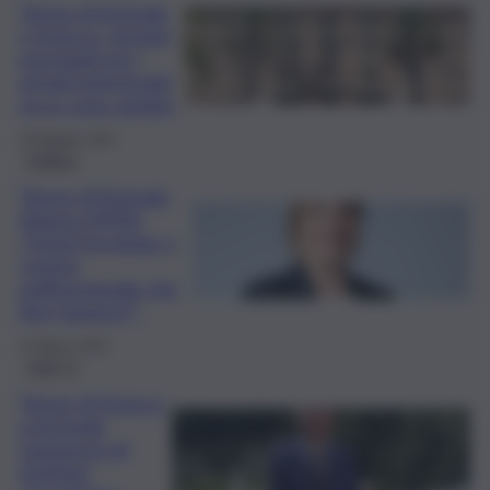
Terme di Acireale
e Sciacca, termini
prorogati per i
privati interessati:
ecco cosa cambia
30 Maggio 2025
Politica
Terme di Acireale,
Adorno (M5S):
“Hotel Excelsior e
Centro
polifunzionale che
fine faranno?”
24 Marzo 2025
QdS Tv
Terme di Sciacca
e Acireale,
l’annuncio di
Schifani: