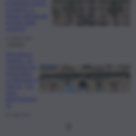
la Regione punta
al rilancio: si
indaga sull’attuale
portata delle
sorgenti
21 Ottobre 2024
Inchiesta
Termalismo
siciliano, un
comparto da
resuscitare.
La Regione ci
riprova, con
poca
determinazio
ne
30 Luglio 2024
1