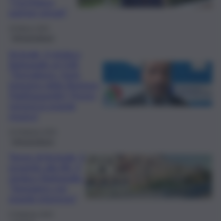
“Cerchiamo
partner privati”
18 Marzo 2025
Infrastrutture
Acireale, il sindaco
Barbagallo al QdS:
“Termalismo, forte
impegno della Regione.
PalaTupparello? Presto
tornerà la grande
musica”
10 Febbraio 2025
Infrastrutture
Terme di Acireale, il
progetto alla Bit. Il
sindaco Barbagallo:
“Seguiamo con
grande interesse”
5 Febbraio 2025