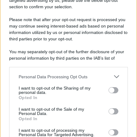
targeted advertising by us, please use the below opt-out
section to confirm your selection.
Iscriviti Ora
Please note that after your opt-out request is processed you
may continue seeing interest-based ads based on personal
information utilized by us or personal information disclosed to
third parties prior to your opt-out.
You may separately opt-out of the further disclosure of your
personal information by third parties on the IAB’s list of
© 2026 | Ediservice s.r.l. 95126 Catania – Via Principe
downstream participants.
Nicola, 22 – P.IVA: 01153210875 – Cciaa Catania n.
Personal Data Processing Opt Outs
This information may also be disclosed by us to third parties
01153210875 – Quotidiano di Sicilia usufruisce dei
on the IAB’s List of Downstream Participants that may further
contributi di cui al D.lgs n. 70/2017
I want to opt-out of the Sharing of my
disclose it to other third parties.
personal data.
Opted In
I want to opt-out of the Sale of my
Personal Data.
Chi Siamo
Opted In
Fondazione Etica e Valori Marilù Tregua
Fondatore Carlo Alberto Tregua
Lavora con noi
I want to opt-out of processing my
Personal Data for Targeted Advertising.
Gerenza