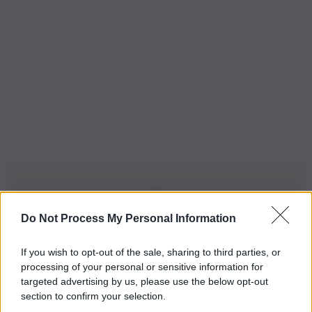
Do Not Process My Personal Information
Iscriviti alla nostra Newsletter
If you wish to opt-out of the sale, sharing to third parties, or
Iscriviti alla nostra newsletter per non perdere le ultime
processing of your personal or sensitive information for
novità
targeted advertising by us, please use the below opt-out
section to confirm your selection.
Iscriviti Ora