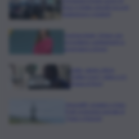
Formazione Scuola-Lavoro di
Terna, in Sicilia coinvolti circa 60
studentesse e studenti
Commerzbank, Orlopp: non
prevediamo cambiamenti su
governance a breve
Caldo, sabato città in
“bollino rosso” calano a 21.
Tregua al Nord
Venezia83, omaggio a Hugo
Pratt: proiezione speciale di
“Hugo a Venezia”