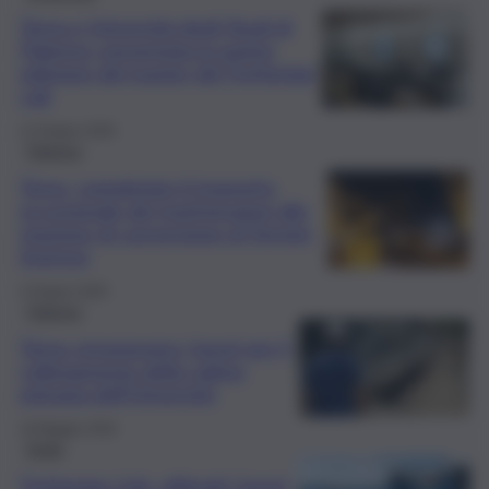
Terna e Università degli Studi di
Palermo: presentata la quinta
edizione del master del Tyrrhenian
Lab
12 Giugno 2026
Palermo
Terna, completato il trasporto
eccezionale dei trasformatori alla
stazione di conversione di Termini
Imerese
4 Giugno 2026
Palermo
Terna: proseguono i lavori per il
collegamento della cabina
primaria dell’Università
18 Maggio 2026
Sicilia
Tyrrhenian Link, ultimati i lavori