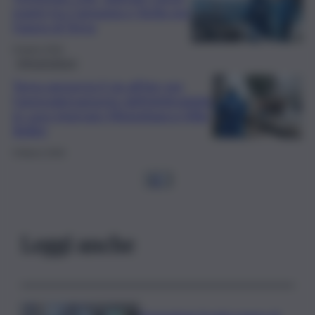
marini tra Campania e Sicilia per
l’opera di Terna
9 Aprile 2026
Infrastrutture
Terna annuncia il via all’iter per
l’ammodernamento dell’elettrodotto
in cavo interrato Misterbianco-Villa
Bellini
9 Marzo 2026
1
2
…
Leggi anche