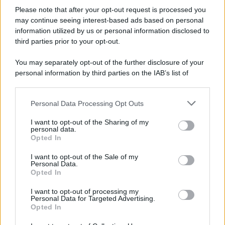
Please note that after your opt-out request is processed you
may continue seeing interest-based ads based on personal
information utilized by us or personal information disclosed to
third parties prior to your opt-out.
You may separately opt-out of the further disclosure of your
personal information by third parties on the IAB’s list of
© 2026 | Ediservice s.r.l. 95126 Catania – Via Principe
downstream participants.
Nicola, 22 – P.IVA: 01153210875 – Cciaa Catania n.
Personal Data Processing Opt Outs
This information may also be disclosed by us to third parties
01153210875 – Quotidiano di Sicilia usufruisce dei
on the IAB’s List of Downstream Participants that may further
contributi di cui al D.lgs n. 70/2017
I want to opt-out of the Sharing of my
disclose it to other third parties.
personal data.
Opted In
I want to opt-out of the Sale of my
Personal Data.
Chi Siamo
Opted In
Fondazione Etica e Valori Marilù Tregua
Fondatore Carlo Alberto Tregua
Lavora con noi
I want to opt-out of processing my
Personal Data for Targeted Advertising.
Gerenza
Opted In