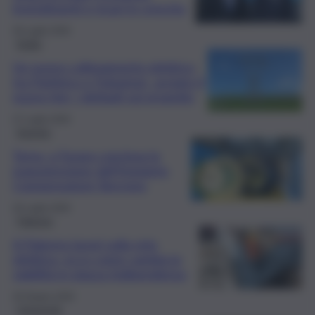
investimenti e ricavi in crescita
30 Luglio 2026
Sicilia
Un nuovo collegamento elettrico
tra Partinico e Fulgatore, avviato il
nuovo iter: i dettagli sul progetto
27 Luglio 2026
Energia
Terna, a Favara conclusa la
manutenzione dell’Impianto
Compensatore Sincrono
20 Luglio 2026
Palermo
A Palermo lavori sulla rete
elettrica, ecco come cambia la
viabilità in piazza Indipendenza
30 Giugno 2026
Università