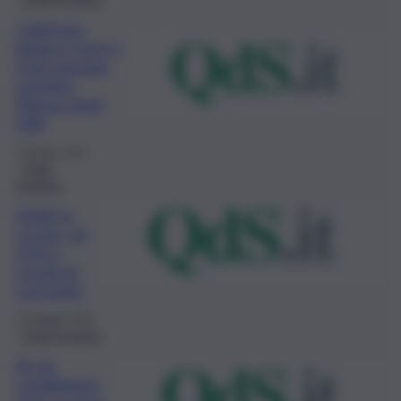
California,
bimba 2 anni è
il più giovane
membro
Mensa degli
USA
3 Giugno 2021
Think
Positive
Diritti in
cucina, gli
chef a
scuola di
copyright
19 Maggio 2021
Think Positive
Al via
candidature