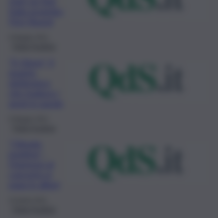
start up Sud
Italia progetto
First Round
6 Maggio 2021
Think Positive
“E-Glove”, il
guanto
elettronico
che traduce i
gesti in parole
6 Maggio 2021
Think Positive
“Climate
positive” ,
l’ingresso al
concerto si
paga in alberi
15 Aprile 2021
Think Positive