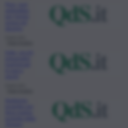
Perù, torri
antinebbia
per fornire
acqua nel
deserto
8 Aprile 2021
Think Positive
India, vecchi
pneumatici
trasformati
in parco
giochi
8 Aprile 2021
Think Positive
Ambiente,
progetto per
Area marina
protetta dello
Zingaro