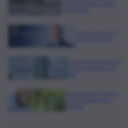
e-bike sharing attivi a Roma
per 2,675 mln
Picardi, Sportface TV
al fianco del CONI
Bce: la crescita rischia una
frenata, l’inflazione nuovi
rialzi
Vendemmia 2026, il fattore
acqua ridisegna tempi e
strategie