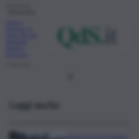
30 Marzo 2021
Think Positive
Lipari e
Panarea, in
prima fila per
eliminare
plastica
monouso
17 Marzo 2021
1
Leggi anche
L’Antitrust multa monopattini,