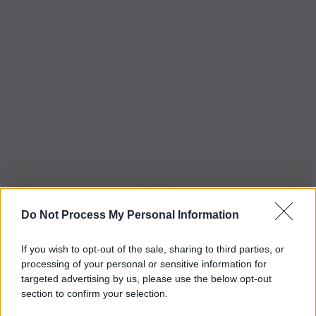
Do Not Process My Personal Information
Iscriviti alla nostra Newsletter
If you wish to opt-out of the sale, sharing to third parties, or
Iscriviti alla nostra newsletter per non perdere le ultime
processing of your personal or sensitive information for
novità
targeted advertising by us, please use the below opt-out
section to confirm your selection.
Iscriviti Ora