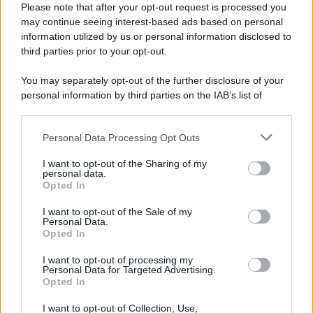
Please note that after your opt-out request is processed you
may continue seeing interest-based ads based on personal
information utilized by us or personal information disclosed to
third parties prior to your opt-out.
You may separately opt-out of the further disclosure of your
personal information by third parties on the IAB’s list of
© 2026 | Ediservice s.r.l. 95126 Catania – Via Principe
downstream participants.
Nicola, 22 – P.IVA: 01153210875 – Cciaa Catania n.
Personal Data Processing Opt Outs
This information may also be disclosed by us to third parties
01153210875 – Quotidiano di Sicilia usufruisce dei
on the IAB’s List of Downstream Participants that may further
contributi di cui al D.lgs n. 70/2017
I want to opt-out of the Sharing of my
disclose it to other third parties.
personal data.
Opted In
I want to opt-out of the Sale of my
Personal Data.
Chi Siamo
Opted In
Fondazione Etica e Valori Marilù Tregua
Fondatore Carlo Alberto Tregua
Lavora con noi
I want to opt-out of processing my
Personal Data for Targeted Advertising.
Gerenza
Opted In
I want to opt-out of Collection, Use,