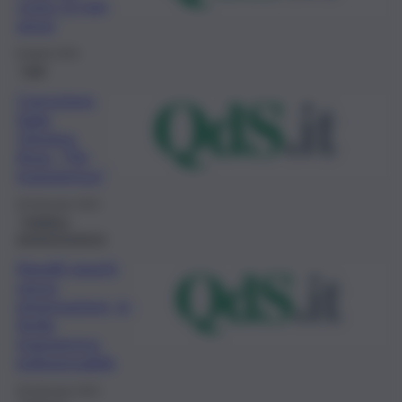
costa 12 mln
annui
8 Aprile 2021
Fatti
Corruzione,
Italia
52esima
Anac: “Più
trasparenza”
29 Gennaio 2021
Pubblica
amministrazione
Appalti opachi
senza
informazione, in
Sicilia
trasparenza
indispensabile
28 Gennaio 2021