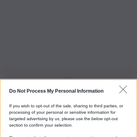
Do Not Process My Personal Information
Iscriviti alla nostra Newsletter
If you wish to opt-out of the sale, sharing to third parties, or
Iscriviti alla nostra newsletter per non perdere le ultime
processing of your personal or sensitive information for
novità
targeted advertising by us, please use the below opt-out
section to confirm your selection.
Iscriviti Ora