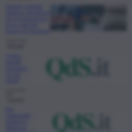
Appalti, la Sicilia
aderisce all’Istituto
per la trasparenza:
ecco i dati dei
lavori e le forniture
8 Marzo 2024
Editoriale
Codice
appalti,
trasparen
za non
ritardi
21 Dicembre
2022
Inchiesta
Nei
capoluoghi
siciliani la
dirigenza