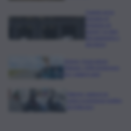
Quando arriva
l’assegno di
inclusione ad
agosto? Le date
del pagamento e
dei rinnovi
Turismo, Osservatorio
Telepass: +20% di interesse
per i viaggi in auto
Palermo, rapina in un
centro scommesse: bottino
da 5mila euro