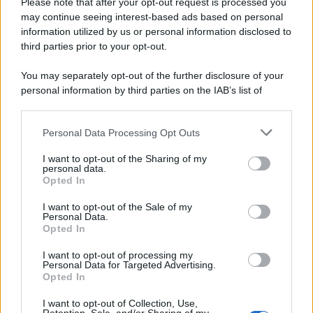
Please note that after your opt-out request is processed you
may continue seeing interest-based ads based on personal
information utilized by us or personal information disclosed to
third parties prior to your opt-out.
You may separately opt-out of the further disclosure of your
personal information by third parties on the IAB’s list of
© 2026 | Ediservice s.r.l. 95126 Catania – Via Principe
downstream participants.
Nicola, 22 – P.IVA: 01153210875 – Cciaa Catania n.
Personal Data Processing Opt Outs
This information may also be disclosed by us to third parties
01153210875 – Quotidiano di Sicilia usufruisce dei
on the IAB’s List of Downstream Participants that may further
contributi di cui al D.lgs n. 70/2017
I want to opt-out of the Sharing of my
disclose it to other third parties.
personal data.
Opted In
I want to opt-out of the Sale of my
Personal Data.
Chi Siamo
Opted In
Fondazione Etica e Valori Marilù Tregua
Fondatore Carlo Alberto Tregua
Lavora con noi
I want to opt-out of processing my
Personal Data for Targeted Advertising.
Gerenza
Opted In
I want to opt-out of Collection, Use,