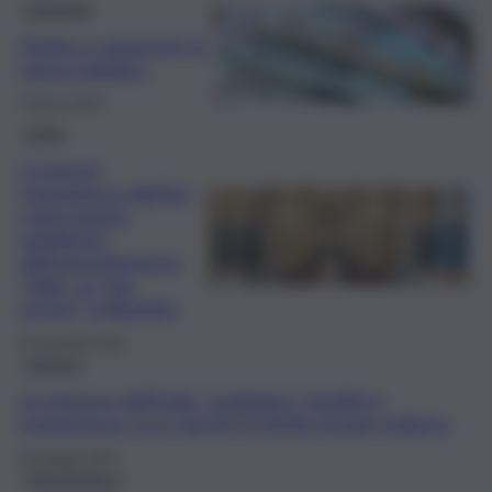
Editoriale
Diritto a conoscere la
spesa pubblica
5 Marzo 2026
Sicilia
La (poca)
trasparenza dell’Ars
costa risorse
pubbliche:
dall’emendamento
“fake” ai “top
secret”, il dibattito
16 Gennaio 2026
Impresa
Le imprese dell’Isola “snobbano” legalità e
trasparenza: ecco perché la Sicilia rimane indietro
28 Maggio 2024
Infrastrutture