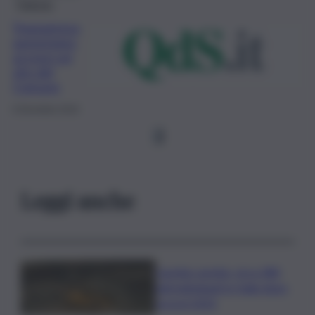
Palermo
Trasparenza,
aumentano
accessi sul
sito del
Comune
6 Dicembre 2019
1
Leggi anche
Caretta caretta, circa 280
nidi individuati in Italia dopo
record 2025