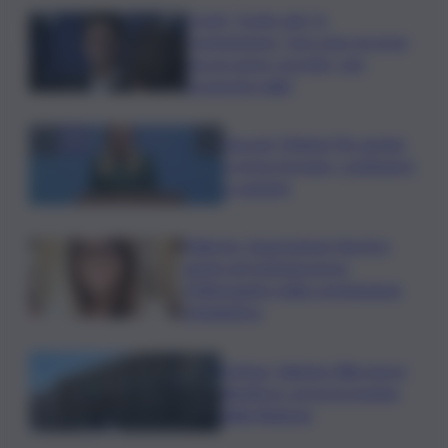
Covid, ‘Conte-day’ in
commissione: “non sono un eroe
ma un uomo corretto, non
troverete nulla”
Guccini, Meloni: l’ho amato
e mi ha formato, continuerò
a cantarlo
Palermo, l’operazione Varchi è
anche nel Sottogoverno:
D’Alessandro nella commissione
Urbanistica
Cefpas, Sabrina Cillia nuova
direttrice: arriva la nomina
della Regione