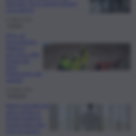
ritrovato. Ecco quanto denaro
c’era dentro
21 Ottobre 2025
Cronaca
Etna, un
escursionista
tedesco
soccorso nella
Grotta del
Gelo:
l’intervento dei
sanitari
19 Ottobre 2025
Agrigento
Venne travolta da
auto a Sciacca:
turista tedesca
muore dopo due
mesi di agonia