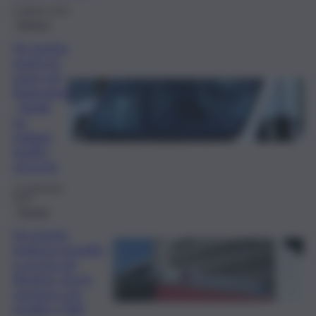
6 Ottobre 2025
Ragusa
Un turista
morto in
mare nel
Ragusano
, fatale
un
malore:
inutili i
soccorsi
12 Settembre
2025
Trapani
Un turista
tedesco travolto
e ucciso ad
Alcamo: era in
vacanza con
moglie e figli