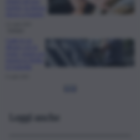
stupro ad una
turista, la donna
riesce a fuggire
12 Luglio 2025
Cronaca
Cade in un
dirupo con la
moto, morto un
turista in Sicilia:
la tragedia
6 Luglio 2025
1
2
3
Leggi anche