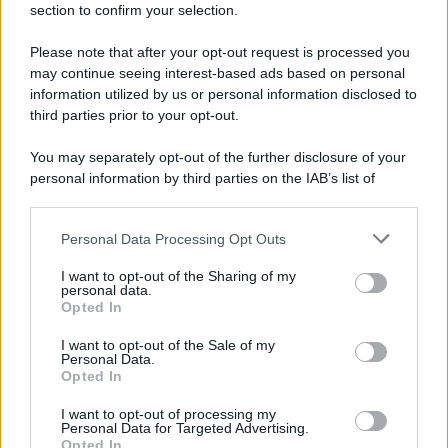
section to confirm your selection.
Iscriviti Ora
Please note that after your opt-out request is processed you
may continue seeing interest-based ads based on personal
information utilized by us or personal information disclosed to
third parties prior to your opt-out.
You may separately opt-out of the further disclosure of your
personal information by third parties on the IAB’s list of
© 2026 | Ediservice s.r.l. 95126 Catania – Via Principe
downstream participants.
Nicola, 22 – P.IVA: 01153210875 – Cciaa Catania n.
Personal Data Processing Opt Outs
This information may also be disclosed by us to third parties
01153210875 – Quotidiano di Sicilia usufruisce dei
on the IAB’s List of Downstream Participants that may further
contributi di cui al D.lgs n. 70/2017
I want to opt-out of the Sharing of my
disclose it to other third parties.
personal data.
Opted In
I want to opt-out of the Sale of my
Personal Data.
Chi Siamo
Opted In
Fondazione Etica e Valori Marilù Tregua
Fondatore Carlo Alberto Tregua
Lavora con noi
I want to opt-out of processing my
Personal Data for Targeted Advertising.
Gerenza
Opted In