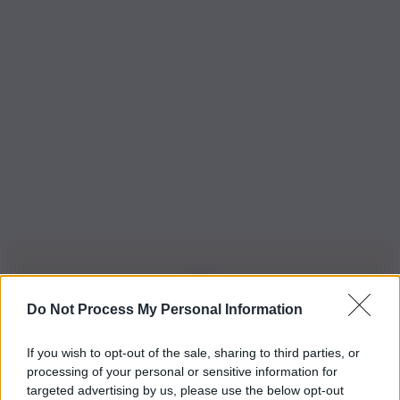
Do Not Process My Personal Information
Iscriviti alla nostra Newsletter
If you wish to opt-out of the sale, sharing to third parties, or
Iscriviti alla nostra newsletter per non perdere le ultime
processing of your personal or sensitive information for
novità
targeted advertising by us, please use the below opt-out