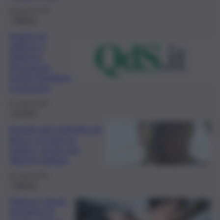
18 Agosto 2025
Palermo
Sospiro di
sollievo a
Palermo:
ritrovata la
turista irlandese
scomparsa
27 Luglio 2025
Cronaca
Scende dal traghetto da
Ibiza e accusa un
malore: morta una
36enne italiana
25 Luglio 2025
Palermo
Palermo shock:
tentativo di