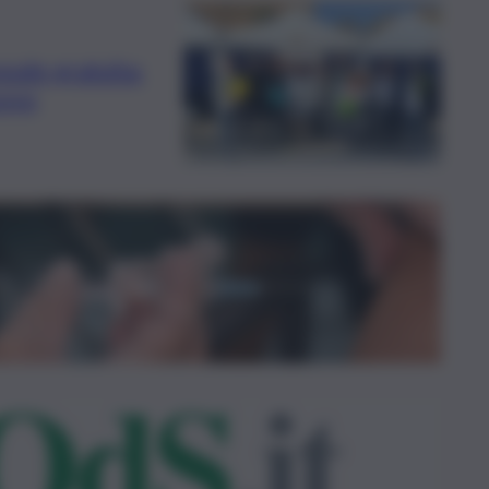
zale gratuita:
uovo