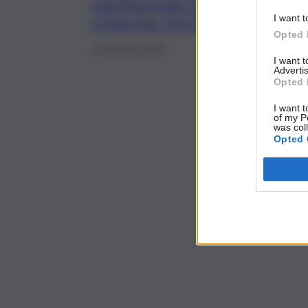
antinfluenzale in 23 centri
I want t
a Palermo: giorni e orari
Opted 
12 Gennaio 2022
I want 
Advertis
Opted 
I want t
of my P
was col
Opted 