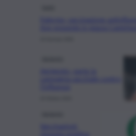
Sanità
Palermo, vaccinazione antinfluen
Asp presente in piazza Casteln
16 Gennaio 2026
Agrigento
Agrigento, parte la
campagna vaccinale contro
l’influenza
24 Ottobre 2024
Agrigento
Vaccinazioni:
risposta positiva