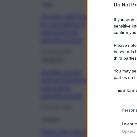
Enna
Do Not Pr
Avviata dall’Asp di Enna
If you wish 
la campagna di
sensitive in
vaccinazione
confirm your
antinfluenzale
Please note
based ads b
26 Ottobre 2022
third parties
Agrigento
Avviata anche
You may sepa
parties on t
nell’agrigentino la
campagna
This informa
antinfluenzale
Participants
22 Ottobre 2022
Persona
Palermo
I want t
Open day vaccinazione
Opted 