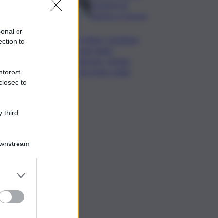
da lastre di
marmo a Carrara
sonal or
Banco Bpm, Castagna:
ection to
Agricole Italia?
Valuteremo, ritengo
fusione molto solida
nterest-
closed to
 third
Downstream