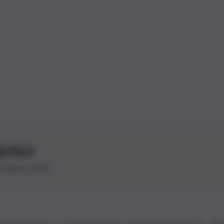
letter
le ultime novità