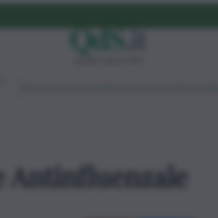
giovedì 6 agosto 2026
Ambiente
Lavoro
Economia
Politica
Cultura
Dai Mercati
Podcast
Vid
 Antinfluenzale