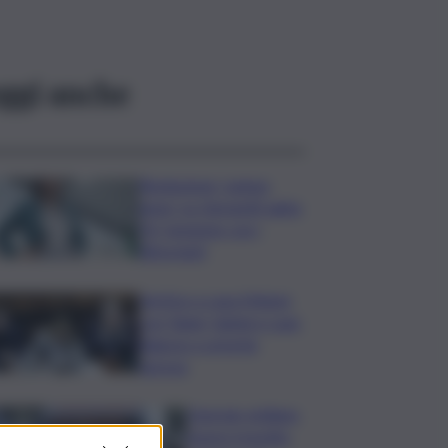
ggi anche
Risoluzione ‘campo
largo’ su Giorgetti agita
Pd, tensione con i
Riformisti
Vertice a casa Meloni
con Tajani, Salvini e Lupi:
bilancio e priorità
ripresa
Operaio siciliano
muore travolto