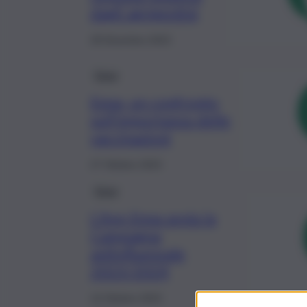
dagli agrigentini
28 Dicembre 2023
Enna
Enna, un confronto
sull’importanza delle
vaccinazioni
27 Ottobre 2023
Enna
L’Asp Enna avvia la
Campagna
antinfluenzale
2023/2024
14 Ottobre 2023