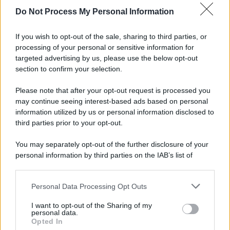
Do Not Process My Personal Information
Iscriviti alla nostra Newsletter
If you wish to opt-out of the sale, sharing to third parties, or
Iscriviti alla nostra newsletter per non perdere le ultime
processing of your personal or sensitive information for
novità
targeted advertising by us, please use the below opt-out
section to confirm your selection.
Iscriviti Ora
Please note that after your opt-out request is processed you
may continue seeing interest-based ads based on personal
information utilized by us or personal information disclosed to
third parties prior to your opt-out.
You may separately opt-out of the further disclosure of your
personal information by third parties on the IAB’s list of
© 2026 | Ediservice s.r.l. 95126 Catania – Via Principe
downstream participants.
Nicola, 22 – P.IVA: 01153210875 – Cciaa Catania n.
Personal Data Processing Opt Outs
This information may also be disclosed by us to third parties
01153210875 – Quotidiano di Sicilia usufruisce dei
on the IAB’s List of Downstream Participants that may further
contributi di cui al D.lgs n. 70/2017
I want to opt-out of the Sharing of my
disclose it to other third parties.
personal data.
Opted In