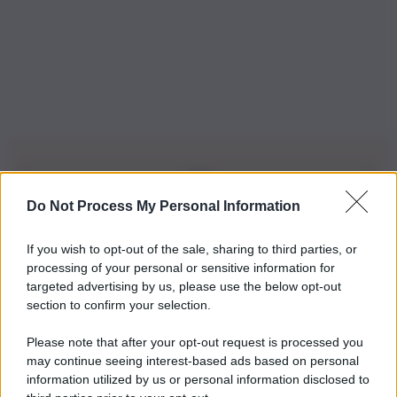
Do Not Process My Personal Information
Iscriviti alla nostra Newsletter
If you wish to opt-out of the sale, sharing to third parties, or
Iscriviti alla nostra newsletter per non perdere le ultime
processing of your personal or sensitive information for
novità
targeted advertising by us, please use the below opt-out
section to confirm your selection.
Iscriviti Ora
Please note that after your opt-out request is processed you
may continue seeing interest-based ads based on personal
information utilized by us or personal information disclosed to