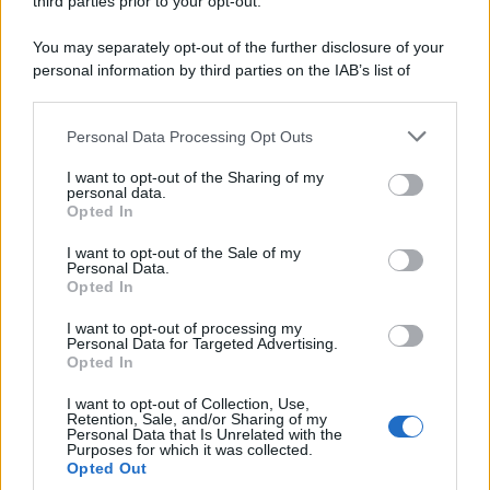
third parties prior to your opt-out.
You may separately opt-out of the further disclosure of your
personal information by third parties on the IAB’s list of
© 2026 | Ediservice s.r.l. 95126 Catania – Via Principe
downstream participants.
Nicola, 22 – P.IVA: 01153210875 – Cciaa Catania n.
Personal Data Processing Opt Outs
This information may also be disclosed by us to third parties
01153210875 – Quotidiano di Sicilia usufruisce dei
on the IAB’s List of Downstream Participants that may further
contributi di cui al D.lgs n. 70/2017
I want to opt-out of the Sharing of my
disclose it to other third parties.
personal data.
Opted In
I want to opt-out of the Sale of my
Personal Data.
Chi Siamo
Opted In
Fondazione Etica e Valori Marilù Tregua
Fondatore Carlo Alberto Tregua
Lavora con noi
I want to opt-out of processing my
Personal Data for Targeted Advertising.
Gerenza
Opted In
I want to opt-out of Collection, Use,
Retention, Sale, and/or Sharing of my
Personal Data that Is Unrelated with the
Purposes for which it was collected.
Opted Out
Scarica l’app