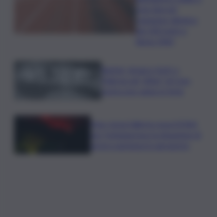
Livio Berruti,
campione olimpico
dei 200 metri a
Roma 1960
Racket, droga e furti: a
Palermo gli “affari” di Cosa
nostra non vanno in ferie
Etna, torna l’allerta rossa VONA
per Fontanarossa: la situazione di
arrivi e partenze in aeroporto