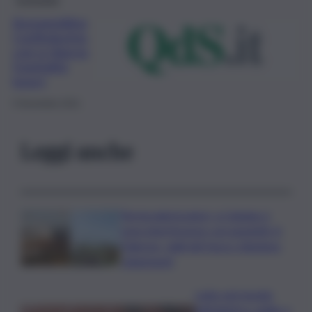
Assowedding
Confindustria,
così si rilancia
l’ospitalità
luxury
5 Novembre 2021
Leggi anche
Termovalorizzatori, a Catania ci
sono interferenze con gasdotti. A
Palermo, vigili del fuoco chiedono
chiarimenti
Lutto nel mondo
dell’atletica: addio a