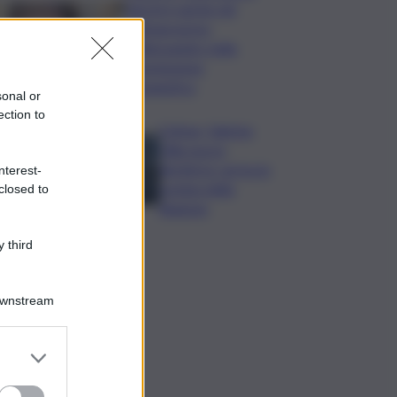
Varchi è anche nel
Sottogoverno:
D’Alessandro nella
commissione
Urbanistica
sonal or
ection to
Cefpas, Sabrina
Cillia nuova
direttrice: arriva la
nterest-
nomina della
closed to
Regione
 third
Downstream