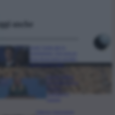
ggi anche
Covid, ‘Conte-day’ in
commissione: “non sono un
eroe ma un uomo corretto,
non troverete nulla”
Guccini, Meloni:
l’ho amato e mi ha
formato,
continuerò a
cantarlo
Palermo, l’operazione