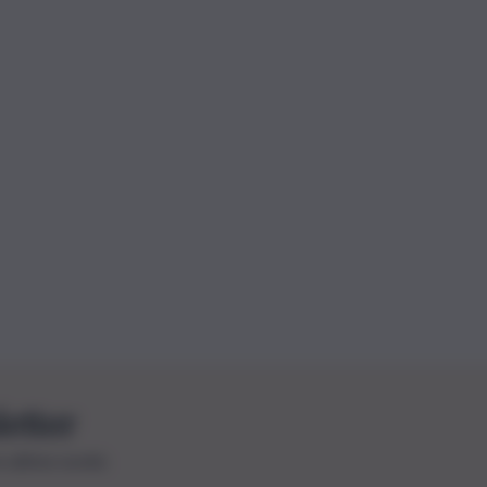
letter
le ultime novità