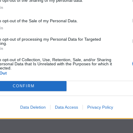
o opt-out of the Sharing of my personal data.
Telecomunicazioni
In
Coordinamento
o opt-out of the Sale of my Personal Data.
Corecom, Maria Astone
In
vicepresidente nazionale
to opt-out of processing my Personal Data for Targeted
ing.
27 Gennaio 2020
In
o opt-out of Collection, Use, Retention, Sale, and/or Sharing
1
2
ersonal Data that Is Unrelated with the Purposes for which it
lected.
Out
CONFIRM
Data Deletion
Data Access
Privacy Policy