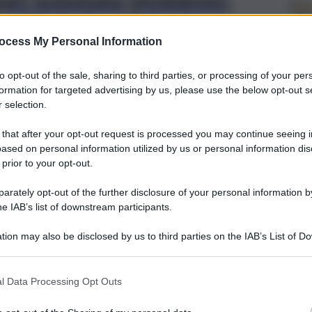
gari nominata presidente,
ministratore delegato
ocess My Personal Information
nfermato la nomina del Sindaco Anna Doro quale
to opt-out of the sale, sharing to third parties, or processing of your per
formation for targeted advertising by us, please use the below opt-out s
 selection.
 that after your opt-out request is processed you may continue seeing i
ased on personal information utilized by us or personal information dis
 prior to your opt-out.
rately opt-out of the further disclosure of your personal information by
Telecomunicazioni
he IAB’s list of downstream participants.
Sky, Dazn, Amazon,
tion may also be disclosed by us to third parties on the IAB’s List of 
quanto costerà vedere
 that may further disclose it to other third parties.
serie A e Champions
l Data Processing Opt Outs
28 Marzo 2021