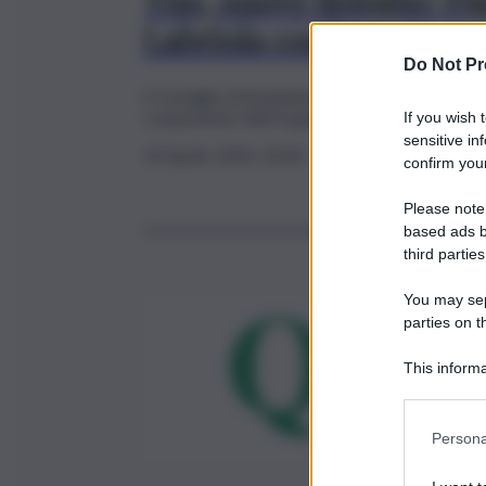
Tim, nuove deleghe: Fi
Labriola confermato am
Do Not Pr
Il Consiglio di Amministrazione ha altresì co
componente dell’Organismo di Vigilanza
If you wish 
sensitive in
24 Aprile 2024, 20:00
confirm your
Please note
based ads b
third parties
You may sepa
parties on t
This informa
Participants
Persona