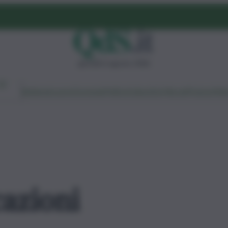
giovedì 6 agosto 2026
Ambiente
Lavoro
Economia
Politica
Cultura
Dai Mercati
Podcast
Vid
azioni