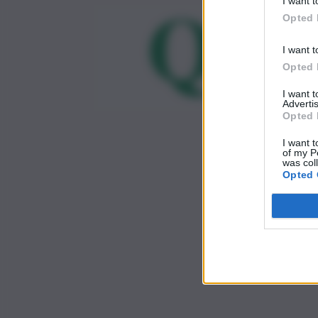
I want t
Opted 
I want t
Opted 
I want 
Advertis
Opted 
I want t
of my P
was col
Opted 