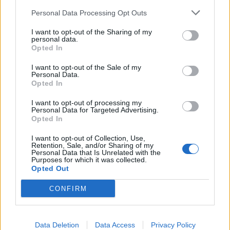
Nicola, 22 – P.IVA: 01153210875 – Cciaa Catania n.
Personal Data Processing Opt Outs
This information may also be disclosed by us to third parties
01153210875 – Quotidiano di Sicilia usufruisce dei
on the IAB’s List of Downstream Participants that may further
contributi di cui al D.lgs n. 70/2017
I want to opt-out of the Sharing of my
disclose it to other third parties.
personal data.
Opted In
I want to opt-out of the Sale of my
Personal Data.
Chi Siamo
Opted In
Fondazione Etica e Valori Marilù Tregua
Fondatore Carlo Alberto Tregua
Lavora con noi
I want to opt-out of processing my
Personal Data for Targeted Advertising.
Gerenza
Opted In
I want to opt-out of Collection, Use,
Retention, Sale, and/or Sharing of my
Personal Data that Is Unrelated with the
Purposes for which it was collected.
Opted Out
Scarica l’app
CONFIRM
Privacy Policy
Preferenze Privacy
Data Deletion
Data Access
Privacy Policy