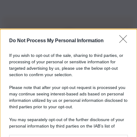
Do Not Process My Personal Information
Iscriviti alla nostra Newsletter
If you wish to opt-out of the sale, sharing to third parties, or
Iscriviti alla nostra newsletter per non perdere le ultime
processing of your personal or sensitive information for
novità
targeted advertising by us, please use the below opt-out
section to confirm your selection.
Iscriviti Ora
Please note that after your opt-out request is processed you
may continue seeing interest-based ads based on personal
information utilized by us or personal information disclosed to
third parties prior to your opt-out.
You may separately opt-out of the further disclosure of your
personal information by third parties on the IAB’s list of
© 2026 | Ediservice s.r.l. 95126 Catania – Via Principe
downstream participants.