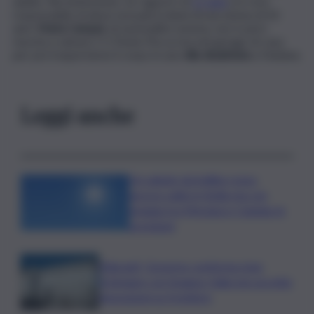
adulte. Recentemente, un ragazzo di
17 anni
si è reso
responsabile di abusi sessuali ai danni di una donna di 42
anni.
Maria Campai
, di nazionalità rumena, non è però
riuscita a salvarsi. Il 17enne l’ha uccisa nel garage di casa
per poi trasportarne il corpo in una
villa disabitata
a Viadana.
Leggi anche
Un sabato da bollino rosso,
ancora caldo in Sicilia ma con
pioggia tra Messina e Catania: le
previsioni
Migranti, Governo conferma stop
Schengen con Spagna: Italia non accetta
imposizioni su frontiere