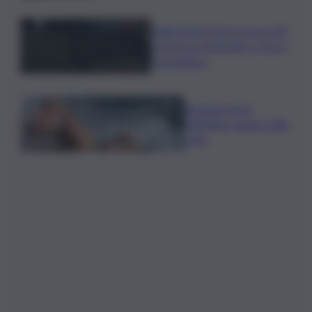
Sogin: bene Arera su acconti
sospesi su Deposito e Parco
Tecnologico
Europei nuoto,
Paltrinieri quarto nella
3 km