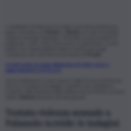
I carabinieri di Palazzolo Acreide, in provincia di Siracusa.
hanno arrestato un
21enne
e
19enne
accusati di tentata
violenza sessuale di gruppo. Entrambi con precedenti di
polizia per reati contro la persona e il patrimonio, si sono
inoltre resi responsabili di rapina e lesioni personali
commesse nei confronti di una donna di
54 anni.
Iscriviti gratis al canale WhatsApp di QdS.it, news e
aggiornamenti CLICCA QUI
Il provvedimento è stato emesso dalla Procura di Siracusa
che ha coordinato le indagini condotte dai carabinieri e
scaturite dalla denuncia della vittima che ha riferito di avere
subito
violenze
da parte dei due giovani.
Tentata violenza sessuale a
Palazzolo Acreide: le indagini