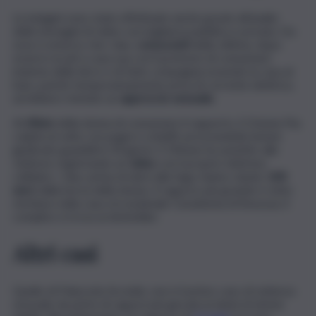
Le indagini sono state effettuate anche grazie all’analisi
delle immagini di video-sorveglianza pubblica e privata. Da
esse è emerso che i due,
conoscenti
della vittima, dopo
essersi recati a casa sua con il pretesto di consumare
insieme delle birre e di farle compagnia essendo la casa al
buio, poiché temporaneamente priva di corrente elettrica,
avrebbero tentato un
approccio sessuale.
Al
rifiuto
della donna di consumare il rapporto, il 21enne l’ha
colpita al volto con pugni e schiaffi, procurandole lesioni
giudicate guaribili in 30 giorni. Il 19enne ha assistito alle
violenze registrando un
video
con il proprio telefono
cellulare. I due, prima di darsi alla fuga, hanno rubato
100
euro
dalla borsa della donna. Il ragazzo più grande è stato
rinchiuso nella casa circondariale Cavadonna di Siracusa, il
complice si trova ai domiciliari.
Altri casi
Quello di Palazzolo Acreide, non è il primo caso di violenza
sessuale da parte di ragazzi più giovani ai danni di donne