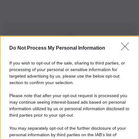
Do Not Process My Personal Information
Iscriviti alla nostra Newsletter
If you wish to opt-out of the sale, sharing to third parties, or
Iscriviti alla nostra newsletter per non perdere le ultime
processing of your personal or sensitive information for
novità
targeted advertising by us, please use the below opt-out
section to confirm your selection.
Iscriviti Ora
Please note that after your opt-out request is processed you
may continue seeing interest-based ads based on personal
information utilized by us or personal information disclosed to
third parties prior to your opt-out.
You may separately opt-out of the further disclosure of your
personal information by third parties on the IAB’s list of
© 2026 | Ediservice s.r.l. 95126 Catania – Via Principe