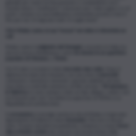
globale per vivere la mia passione e condividerla con il
mondo intero. Continuerò’ a lavorare per i miei sogni e so di
poter contare su una bellissima community pronta a fare il
tifo per me. Vi ringrazio tutti. Vi voglio bene”.
Chi è Khaby Lame, la sua “mossa” nei video è diventata un
cult
Khaby Lame è
originario del Senegal
, cresciuto in Italia ma
ancora senza cittadinanza, Lame
ha vissuto in un quartiere
popolare di Chivasso
, a
Torino
.
Ha 21 anni, a scuola è stato
bocciato due volte
. Dopo il
diploma ha sbarcato il lunario con una serie di
lavoretti
:
cameriere, muratore, lavavetri, operaio addetto ad una
macchina a controllo numerico di filtri ad aria. “
Mi annoiavo,
in fabbrica
, io sono sempre stato un tipo allegro, solare, non
era il posto per me”, ha detto la superstar di TikTok a La
Repubblica in un’intervista.
Il
coronavirus
sconvolge anche la vita di Khaby e il giovane
dipendente di fabbrica viene
licenziato
. Ma non si dà per
vinto. Proprio durante la pandemia, comincia a creare
brevi
clip a sfondo comico
da caricare sul social cinese della