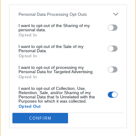
downstream participants.
Nicola, 22 – P.IVA: 01153210875 – Cciaa Catania n.
Personal Data Processing Opt Outs
This information may also be disclosed by us to third parties
01153210875 – Quotidiano di Sicilia usufruisce dei
on the IAB’s List of Downstream Participants that may further
contributi di cui al D.lgs n. 70/2017
I want to opt-out of the Sharing of my
disclose it to other third parties.
personal data.
Opted In
I want to opt-out of the Sale of my
Personal Data.
Chi Siamo
Opted In
Fondazione Etica e Valori Marilù Tregua
Fondatore Carlo Alberto Tregua
Lavora con noi
I want to opt-out of processing my
Personal Data for Targeted Advertising.
Gerenza
Opted In
I want to opt-out of Collection, Use,
Retention, Sale, and/or Sharing of my
Personal Data that Is Unrelated with the
Purposes for which it was collected.
Opted Out
Scarica l’app
CONFIRM
Privacy Policy
Preferenze Privacy