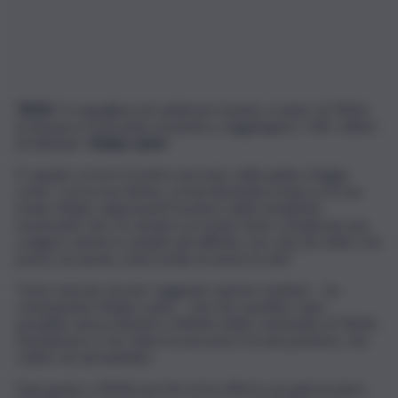
TikTok
“è orgogliosa di celebrare il primo creator di TikTok
in Europa e il secondo al mondo a raggiungere i 100 milioni
di follower:
Khaby Lame
“.
E’ quanto scrive il social in una nota, nella quale si legge
come “con la sua mimica, ormai diventata iconica e la sua
ironia, Khaby rappresenti il potere della semplicità
mostrando che c’è sempre un modo meno complicato per
svolgere anche il compito più difficile, non solo nei video che
posta, ma anche come modo di vivere la vita”.
“Sono onorato di aver raggiunto questo risultato – ha
commentato Khaby Lame – che non sarebbe stato
possibile senza l’unicità e l’affetto della community di TikTok.
Intrattenere e far ridere le persone è la mia passione, che
coltivo sin da bambino.
Sono grato a TikTok perché mi ha offerto un palcoscenico