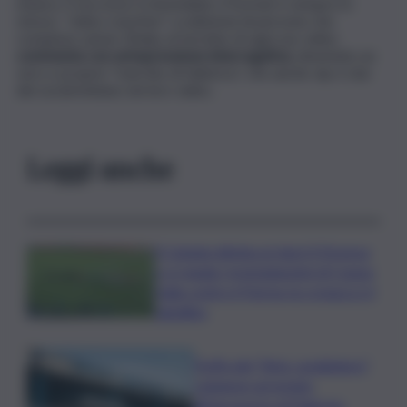
musica. Il successo è immediato: il format è sempre lo
stesso, “video-reaction” a esibizioni di persone che
compiono azioni. Khaby al termine di ogni suo video
commenta con un’espressione interrogativa
, diventato un
vero e proprio “marchio di fabbrica”, che anche vip e star
dei social imitano nei loro video.
Leggi anche
Il Catania elimina ai rigori il Vicenza
e si regala i trentaduesimi di Coppa
Italia contro il Parma: la cronaca e il
tabellino
Truffa del “finto carabiniere”,
catanese arrestato
all’aeroporto di Palermo