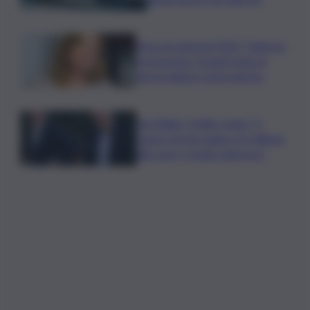
Verso le elezioni 2027, Palermo
in fermento: l’avanti tutta di
Varchi agita il centrodestra
Joe Biden, il figlio rivela: “Il
cancro di mio padre si è diffuso
alle ossa, è molto doloroso”