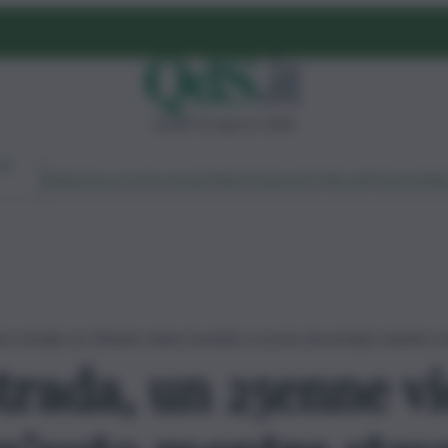
lunedì 10 agosto 2026
Ambiente
Lavoro
Economia
Politica
Cultura
Dai Mercati
Podcast
Vid
 in strada, un 25enne viene travolto e ucciso da un’auto mentre s
trada, un 25enne vi