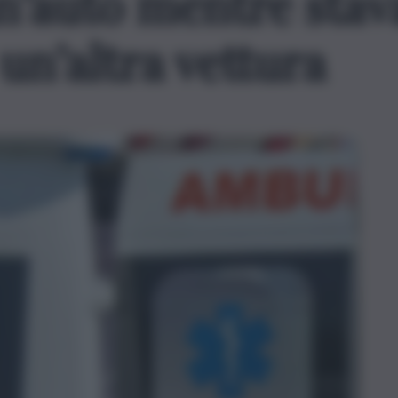
un’auto mentre stav
un’altra vettura