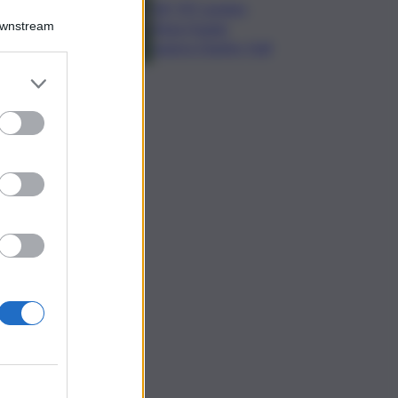
Glf, PIF London,
Downstream
Anna Huang
supera Charley Hull