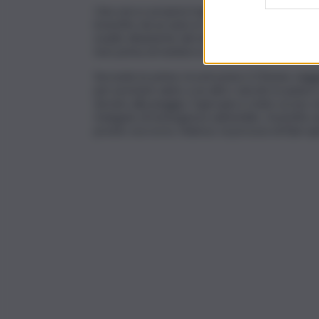
Una vera e propria tragedia è avvenuta quest
investito da un auto in corsa, una utilitaria s
esatte dinamiche del sinistro stradale e con l
test prima di mettersi al volante e con l’auto 
Secondo le prime ricostruzioni, il 25enne viag
per prestare aiuto a un altro veicolo in panne 
dovuto alla pioggia. Il giovane è stato ucciso 
triangolo di emergenza sull’asfalto. Investito 
pronto soccorso. Adesso, la procura di Bari ap