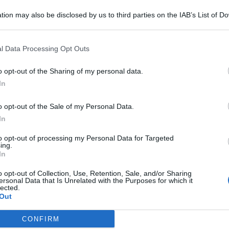
tion may also be disclosed by us to third parties on the IAB’s List of 
 that may further disclose it to other third parties.
l Data Processing Opt Outs
o opt-out of the Sharing of my personal data.
In
o opt-out of the Sale of my Personal Data.
In
sulla
statale 16
a nord di
Bari
, nei pressi di Palese, travolto
oni, era sceso dalla sua vettura a soccorrere un altro
to opt-out of processing my Personal Data for Targeted
genti della Polizia locale del capoluogo pugliese che stanno
ing.
In
nuto sulla corsia nord, dove ci sono i cosiddetti ‘curvoni’. La
il traffico all’uscita 5.
o opt-out of Collection, Use, Retention, Sale, and/or Sharing
ersonal Data that Is Unrelated with the Purposes for which it
t, news e aggiornamenti CLICCA QUI
lected.
Out
 16 a Bari
CONFIRM