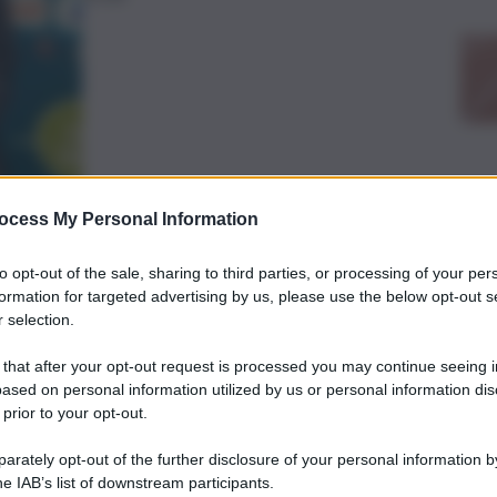
ocess My Personal Information
preferite
to opt-out of the sale, sharing to third parties, or processing of your per
formation for targeted advertising by us, please use the below opt-out s
STRADALE
 selection.
ndo travolto dall’auto quando stava per
rgenza sull’asfalto: il dramma
 that after your opt-out request is processed you may continue seeing i
ased on personal information utilized by us or personal information dis
 prior to your opt-out.
rately opt-out of the further disclosure of your personal information by
he IAB’s list of downstream participants.