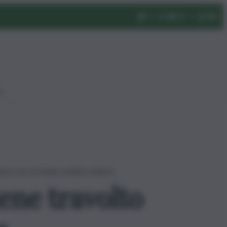
eo
tava soccorrendo un’altra vettura
ene travolto