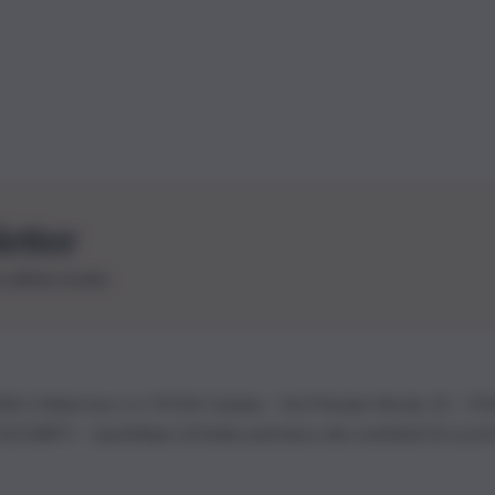
letter
le ultime novità
26 | Ediservice s.r.l. 95126 Catania – Via Principe Nicola, 22 – P
3210875 – Quotidiano di Sicilia usufruisce dei contributi di cui al