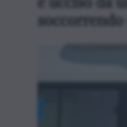
e ucciso da 
soccorrendo 