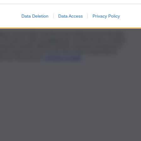
a mattina sulla statale 16 a Bari dove un 25enne è morto
cura. Sono state avviate le indagini per comprendere le
’uomo alla guida del mezzo che è stato sottoposto ad alcol
Data Deletion
Data Access
Privacy Policy
che è stata sequestrata.
giava con tre amici a bordo di una vettura che si è fermata
e di traverso sulla carreggiata per via del terreno scivoloso
venendo travolto dall’auto quando stava per posizionare il
anche l’amico che era con lui, che è stato trasportato in
rirà un fascicolo per
omicidio stradale
.