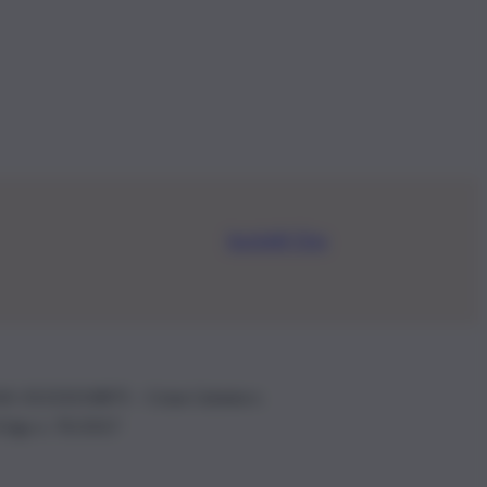
Iscriviti Ora
.IVA: 01153210875 – Cciaa Catania n.
 D.lgs n. 70/2017