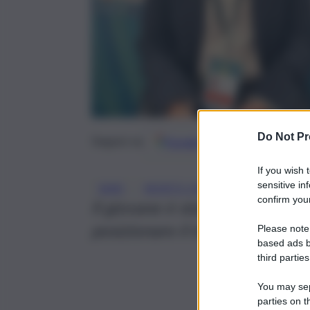
Do Not Pr
Google
Discover
Fonti 
Seguici su
If you wish 
sensitive in
, 
, 
BARI
MORTO 25ENNE
OMICIDIO 
confirm your
Il giovane è stato ucciso vene
posizionare il triangolo di eme
Please note
based ads b
third parties
You may sepa
parties on t