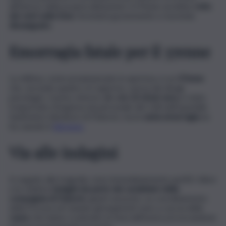
all’interno della propria abitazione: il 37enne avrebbe
rotto
dei vetri nella furia
, ferendosi gravemente e morendo
dissanguato.
Emorragia fatale per il 37enne
La vittima, come preannunciato in apertura, è un
37enne
che, secondo quanto si è appreso, aveva dei disagi
psicologici. L’uomo, intorno alle
ore 22 di ieri sera,
è stato
trasportato d’urgenza da personale del 118 nell’ospedale
Santissimo Salvatore di Paternò, ma la
vasta emorragia
ne
ha causato il
decesso.
Via alle indagini
In seguito alla tragedia, sono immediatamente partiti i rilievi
e le relative
indagini da parte dei carabinieri della
compagnia di Paternò
, giunti sul posto, su coordinamento
della Procura di Catania: gli inquirenti sono a caccia delle
cause
che hanno scatenato la furia dell’uomo provocandone