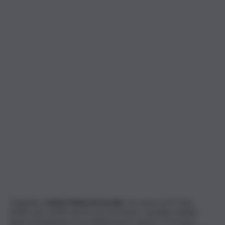
Tragedia a
Santa Maria di Licodia
. Un uomo di 37 anni,
infatti, per motivi ancora da accertare, sarebbe andato
improvvisamente in escandescenze mentre si trovava