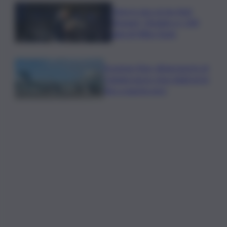
Time in Jazz al via: Amii
Stewart, Diodato e i 100
anni di Miles Davis
Eruzione Etna, all’aeroporto di
Catania nuovo stop degli arrivi
fino a questa sera