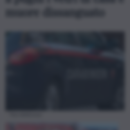
muore dissanguato
Foto Adnkronos