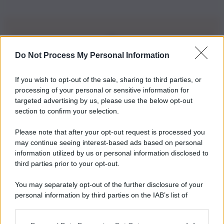
Do Not Process My Personal Information
Iscriviti alla nostra Newsletter
If you wish to opt-out of the sale, sharing to third parties, or
Iscriviti alla nostra newsletter per non perdere le ultime
processing of your personal or sensitive information for
novità
targeted advertising by us, please use the below opt-out
section to confirm your selection.
Iscriviti Ora
Please note that after your opt-out request is processed you
may continue seeing interest-based ads based on personal
information utilized by us or personal information disclosed to
third parties prior to your opt-out.
You may separately opt-out of the further disclosure of your
personal information by third parties on the IAB’s list of
© 2026 | Ediservice s.r.l. 95126 Catania – Via Principe
downstream participants.
Nicola, 22 – P.IVA: 01153210875 – Cciaa Catania n.