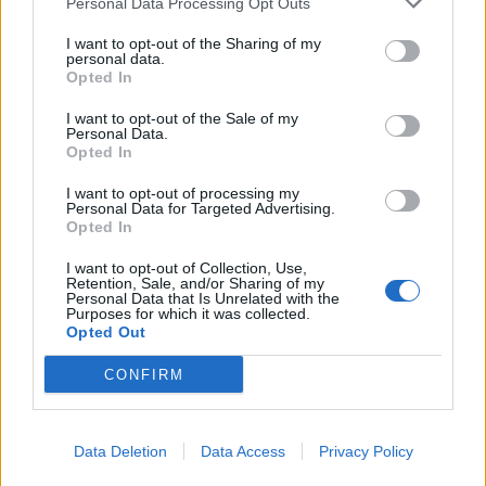
Personal Data Processing Opt Outs
This information may also be disclosed by us to third parties
01153210875 – Quotidiano di Sicilia usufruisce dei
on the IAB’s List of Downstream Participants that may further
contributi di cui al D.lgs n. 70/2017
I want to opt-out of the Sharing of my
disclose it to other third parties.
personal data.
Opted In
I want to opt-out of the Sale of my
Personal Data.
Chi Siamo
Opted In
Fondazione Etica e Valori Marilù Tregua
Fondatore Carlo Alberto Tregua
Lavora con noi
I want to opt-out of processing my
Personal Data for Targeted Advertising.
Gerenza
Opted In
I want to opt-out of Collection, Use,
Retention, Sale, and/or Sharing of my
Personal Data that Is Unrelated with the
Purposes for which it was collected.
Opted Out
Scarica l’app
CONFIRM
Privacy Policy
Preferenze Privacy
Data Deletion
Data Access
Privacy Policy