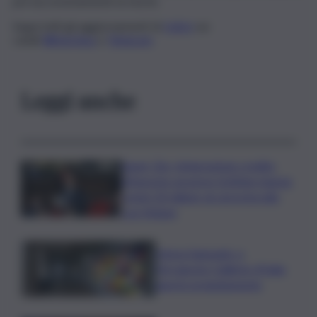
poi successivamente la morte.
Segui tutti gli aggiornamenti di
QdS.it
sui
canali
WhatsApp
e
Telegram
Leggi anche
Super Zes, integrazione credito
d’imposta: governo Schifani stanzia
i primi 10 milioni: ok al protocollo
con Meloni
Intesa Sanpaolo: a
Ferragosto Gallerie d’Italia
aperte gratuitamente