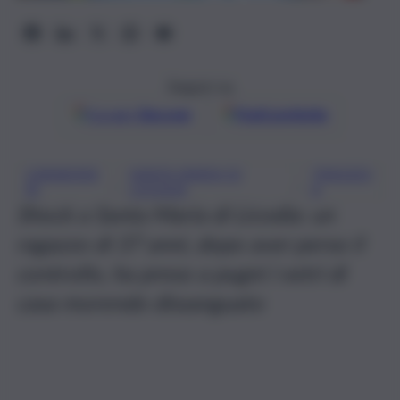
Seguici su
Google
Discover
Fonti preferite
CARABINIE
SANTA MARIA DI
TRAGEDI
, 
, 
RI
LICODIA
A
Shock a Santa Maria di Licodia: un
ragazzo di 37 anni, dopo aver perso il
controllo, ha preso a pugni i vetri di
casa morendo dissanguato