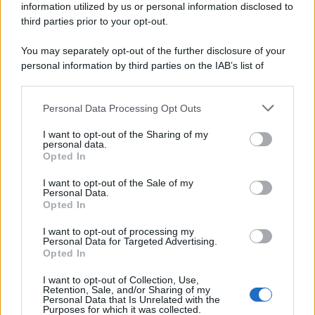
information utilized by us or personal information disclosed to
third parties prior to your opt-out.
You may separately opt-out of the further disclosure of your
personal information by third parties on the IAB’s list of
© 2026 | Ediservice s.r.l. 95126 Catania – Via Principe
downstream participants.
Nicola, 22 – P.IVA: 01153210875 – Cciaa Catania n.
Personal Data Processing Opt Outs
This information may also be disclosed by us to third parties
01153210875 – Quotidiano di Sicilia usufruisce dei
on the IAB’s List of Downstream Participants that may further
contributi di cui al D.lgs n. 70/2017
I want to opt-out of the Sharing of my
disclose it to other third parties.
personal data.
Opted In
I want to opt-out of the Sale of my
Personal Data.
Chi Siamo
Opted In
Fondazione Etica e Valori Marilù Tregua
Fondatore Carlo Alberto Tregua
Lavora con noi
I want to opt-out of processing my
Personal Data for Targeted Advertising.
Gerenza
Opted In
I want to opt-out of Collection, Use,
Retention, Sale, and/or Sharing of my
Personal Data that Is Unrelated with the
Purposes for which it was collected.