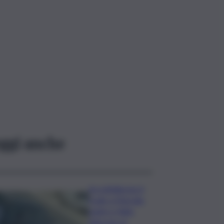
ggi anche
Accoltellarono il
rivale a Marsala:
padre e figlio
finiscono ai