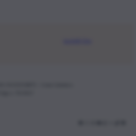
Iscriviti Ora
.IVA: 01153210875 – Cciaa Catania n.
 D.lgs n. 70/2017