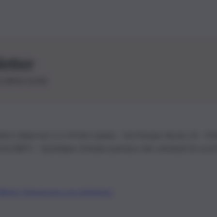
letter
le ultime novità
26 | Ediservice s.r.l. 95126 Catania – Via Principe Nicola, 22 – P
3210875 – Quotidiano di Sicilia usufruisce dei contributi di cui al
Alberto Tregua
Lavora con noi
Gerenza