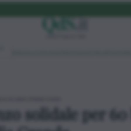
sabato 8 agosto 2026
Ambiente
Lavoro
Economia
Politica
Cultura
Dai Mercati
Podcast
Vid
nosi nel salone di Badia Grande
zo solidale per 60