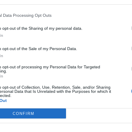
 that may further disclose it to other third parties.
l Data Processing Opt Outs
o opt-out of the Sharing of my personal data.
In
o opt-out of the Sale of my Personal Data.
In
to opt-out of processing my Personal Data for Targeted
ing.
In
o opt-out of Collection, Use, Retention, Sale, and/or Sharing
ersonal Data that Is Unrelated with the Purposes for which it
lected.
Out
adia Grande, nel centro storico di Trapani, sarà offerto
CONFIRM
e, per un totale di circa sessanta persone, individuate
ro che gestiscono la struttura.
one che cura il Sacro Gruppo del Popolo “Ascesa al Calvario”