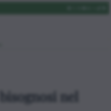
eo
 bisognosi nel