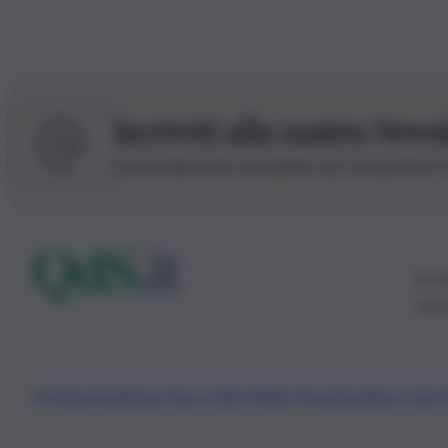
Iscriviti alla nostra News
Iscriviti alla nostra newsletter per non perdere 
© 20
0115
Chi Siamo
Fondazione Etica e Valori Marilù Tregua
Fondatore Carlo 