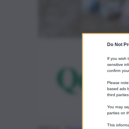
Do Not Pr
If you wish 
sensitive in
confirm your
Please note
based ads b
third parties
You may sepa
parties on t
This informa
Google
Discover
Fonti 
Seguici su