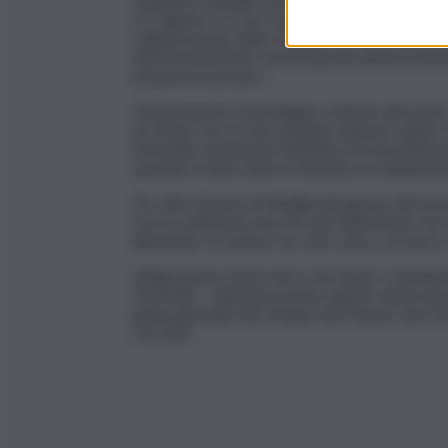
(“U’ Signuri ca Cruci ’ncoddu”) della Procession
collaborazione della Handball Erice, società 
attività benefiche, nonché grazie all’associa
preparerà il pranzo.
«Perpetuiamo il messaggio cristiano del nost
di Cirene con il Cristo piegato dal peso della
Parrinello, ribadendo l’obiettivo di «non limitar
spendersi tutto l’anno in iniziative di solidarietà
Per altre decine di famiglie bisognose del terr
scorsa settimana una raccolta alimentare che 
alimentari, tra pasta, riso, olio, salsa, zucchero,
«Ringraziamo tutti coloro che hanno contribuit
Parrinello – Abbiamo potuto aiutare tante pers
guida spirituale del Gruppo del Popolo, don Ma
raccolti».