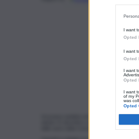
Participants
Persona
I want t
Opted 
I want t
Opted 
I want 
Advertis
Opted 
I want t
of my P
was col
Opted 
Un pranzo natalizio nel salone dell’ex chiesa B
sabato 21 dicembre a diverse famiglie bisognos
dalle suore della Comunità Serve di Gesù Pove
L’iniziativa solidale è promossa dall’associazi